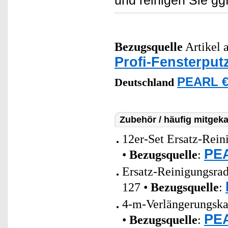
und reinigen Sie ggf
Bezugsquelle
Artikel a
Profi-Fensterput
PEARL €
Deutschland
Zubehör / häufig mitgeka
12er-Set Ersatz-Rein
PEA
•
Bezugsquelle
:
Ersatz-Reinigungsrad
127 •
Bezugsquelle
:
4-m-Verlängerungska
PEA
•
Bezugsquelle
: