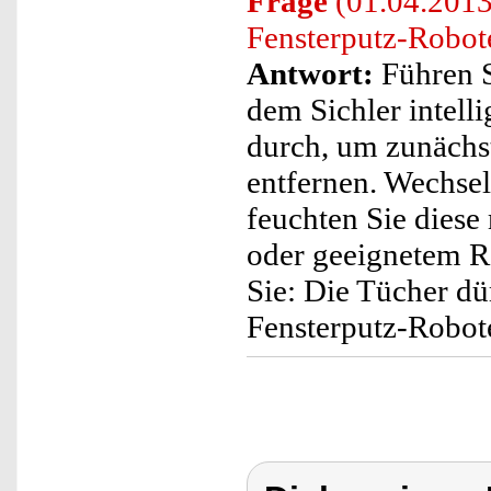
Frage
(01.04.2013)
Fensterputz-Robote
Antwort:
Führen S
dem Sichler intell
durch, um zunächs
entfernen. Wechse
feuchten Sie diese
oder geeignetem Re
Sie: Die Tücher dür
Fensterputz-Robote