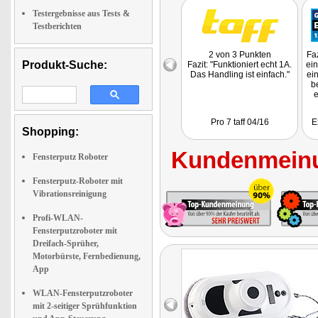
Testergebnisse aus Tests &
Testberichten
2 von 3 Punkten
Faz
Produkt-Suche:
Fazit: "Funktioniert echt 1A.
ein
Das Handling ist einfach."
ein
b
e
Pro 7 taff 04/16
E
Shopping:
Kundenmeinu
Fensterputz Roboter
Fensterputz-Roboter mit
Vibrationsreinigung
Profi-WLAN-
Fensterputzroboter mit
Dreifach-Sprüher,
Motorbürste, Fernbedienung,
App
WLAN-Fensterputzroboter
mit 2-seitiger Sprühfunktion