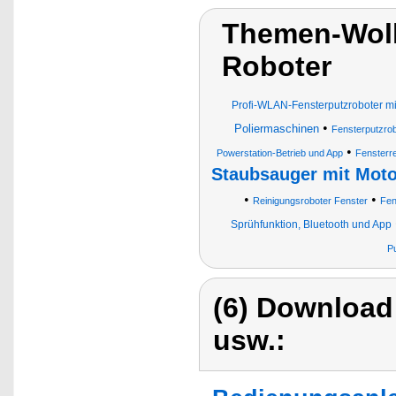
Themen-Wolk
Roboter
Profi-WLAN-Fensterputzroboter mi
•
Poliermaschinen
Fensterputzrob
•
Powerstation-Betrieb und App
Fensterr
Staubsauger mit Moto
•
•
Reinigungsroboter Fenster
Fen
Sprühfunktion, Bluetooth und App
P
(6) Download
usw.: