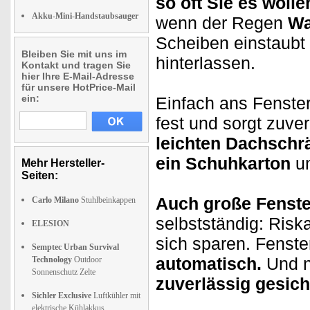
so oft Sie es wolle
Akku-Mini-Handstaubsauger
wenn der Regen
Wa
Scheiben einstaubt 
Bleiben Sie mit uns im
hinterlassen.
Kontakt und tragen Sie
hier Ihre E-Mail-Adresse
für unsere HotPrice-Mail
ein:
Einfach ans Fenster
fest und sorgt zuver
leichten Dachschr
ein Schuhkarton
un
Mehr Hersteller-
Seiten:
Auch große Fenste
Carlo Milano
Stuhlbeinkappen
selbstständig: Risk
ELESION
sich sparen. Fenst
Semptec Urban Survival
automatisch.
Und na
Technology
Outdoor
Sonnenschutz Zelte
zuverlässig gesich
Sichler Exclusive
Luftkühler mit
elektrische Kühlakkus