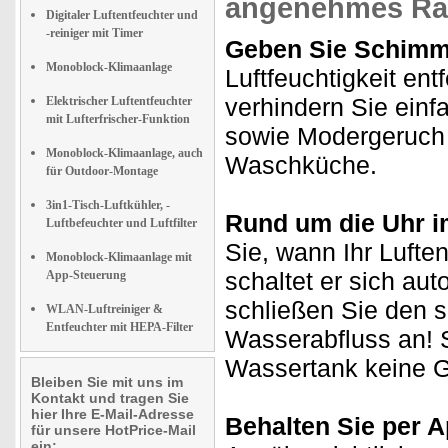
angenehmes Ra
Digitaler Luftentfeuchter und
-reiniger mit Timer
Geben Sie Schimm
Monoblock-Klimaanlage
Luftfeuchtigkeit en
verhindern Sie einf
Elektrischer Luftentfeuchter
mit Lufterfrischer-Funktion
sowie Modergeruch -
Monoblock-Klimaanlage, auch
Waschküche.
für Outdoor-Montage
3in1-Tisch-Luftkühler, -
Rund um die Uhr i
Luftbefeuchter und Luftfilter
Sie, wann Ihr Luften
Monoblock-Klimaanlage mit
schaltet er sich au
App-Steuerung
schließen Sie den s
WLAN-Luftreiniger &
Entfeuchter mit HEPA-Filter
Wasserabfluss an! 
Wassertank keine 
Bleiben Sie mit uns im
Kontakt und tragen Sie
hier Ihre E-Mail-Adresse
Behalten Sie per A
für unsere HotPrice-Mail
ein: