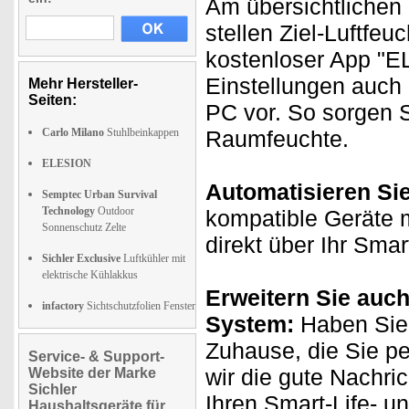
Am übersichtlichen 
stellen Ziel-Luftfeu
kostenloser App "
Einstellungen auch
Mehr Hersteller-
Seiten:
PC vor. So sorgen S
Carlo Milano
Stuhlbeinkappen
Raumfeuchte.
ELESION
Automatisieren Si
Semptec Urban Survival
Technology
Outdoor
kompatible Geräte m
Sonnenschutz Zelte
direkt über Ihr Sma
Sichler Exclusive
Luftkühler mit
elektrische Kühlakkus
Erweitern Sie auch
infactory
Sichtschutzfolien Fenster
System:
Haben Sie 
Zuhause, die Sie p
Service- & Support-
wir die gute Nachri
Website der Marke
Sichler
Ihren Smart-Life- u
Haushaltsgeräte für