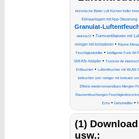
ektronische Bäder Luft Küchen Keller In
Klimaanlagen mit App-Steuerung
Granulat-Luftentfeuch
•
Turmventilatoren mit Luf
elektrisch
•
reiniger mit Ionisatoren
Räume Klimage
•
Feuchtigkeitskiller
intelligente Funk Wi
•
Volt-Kfz-Adapter
Trockner Air elektri
•
Entfeuchter
Luftentfeuchter mit WLAN-
befeuchter und -reiniger mit Ionisator u
Effekte wiederverwendbare Allergien Po
Raumentfeuchtungen Feuchtigkeitstrockn
•
•
H
Echo
Dehumidifier
(1) Download
usw.: