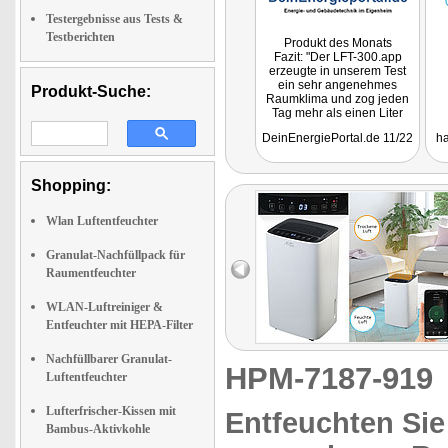
Testergebnisse aus Tests &
Testberichten
Produkt des Monats
Fazit: "Der LFT-300.app
erzeugte in unserem Test
ein sehr angenehmes
Produkt-Suche:
Raumklima und zog jeden
Tag mehr als einen Liter
Wasser aus der Luft
DeinEnergiePortal.de 11/22
ha
unseres Badezimmers, was
die Schimmelbildung und
das Feuchtigkeitsniveau
deutlich verringerte. Unter
Shopping:
dem Strich können wir
sagen, dass es sich bei
Wlan Luftentfeuchter
dem Produkt um eine gute
Investition für feuchte
Räume handelt, da sie das
Granulat-Nachfüllpack für
Raumklima deutlich
Raumentfeuchter
verbessert und zuverlässig
ihren Dienst versieht."
WLAN-Luftreiniger &
Entfeuchter mit HEPA-Filter
Nachfüllbarer Granulat-
HPM-7187-91
Luftentfeuchter
Lufterfrischer-Kissen mit
Entfeuchten Sie
Bambus-Aktivkohle