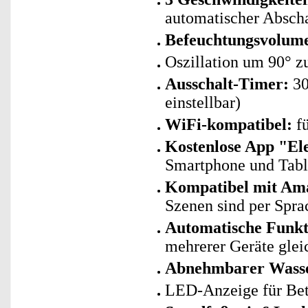
automatischer Absch
Befeuchtungsvolumen
Oszillation um 90° z
Ausschalt-Timer:
30
einstellbar)
WiFi-kompatibel:
fü
Kostenlose App "El
Smartphone und Tab
Kompatibel mit Ama
Szenen sind per Spra
Automatische Funk
mehrerer Geräte glei
Abnehmbarer Wasse
LED-Anzeige für Be