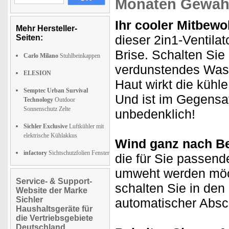
Monaten Gewähr
Ihr cooler Mitbew
Mehr Hersteller-
dieser 2in1-Ventilat
Seiten:
Brise. Schalten Sie
Carlo Milano
Stuhlbeinkappen
verdunstendes Wass
ELESION
Haut wirkt die kühle
Semptec Urban Survival
Und ist im Gegensat
Technology
Outdoor
Sonnenschutz Zelte
unbedenklich!
Sichler Exclusive
Luftkühler mit
elektrische Kühlakkus
Wind ganz nach Be
infactory
Sichtschutzfolien Fenster
die für Sie passende
umweht werden möch
Service- & Support-
schalten Sie in de
Website der Marke
Sichler
automatischer Absc
Haushaltsgeräte für
die Vertriebsgebiete
Deutschland,