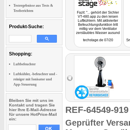
Testergebnisse aus Tests &
Testberichten
Fazit: "... gehört der Sichler
VT-480.app zu den leisen
Luftkühlern. Mit aktivierter
Befeuchtungsfunktion tritt
Produkt-Suche:
mittig vor dem Ventilator
zerstäubtes Wasser ausund
verteilt sich im Raum. Dies
techstage.de 07/20
Sm
ist als Nebel deutlich
sichtbar und ein ziemlich
cooler Effekt."
Shopping:
Luftbefeuchter
Luftkühler, -befeuchter und -
reiniger mit Ionisator und
App-Steuerung
Bleiben Sie mit uns im
Kontakt und tragen Sie
REF-64549-91
hier Ihre E-Mail-Adresse
für unsere HotPrice-Mail
ein:
Geprüfter Versa