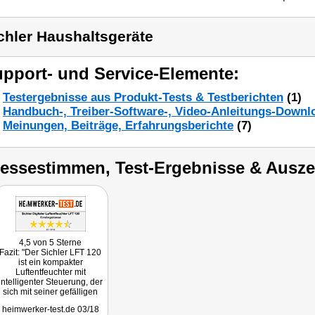
chler Haushaltsgeräte
pport- und Service-Elemente:
Testergebnisse aus Produkt-Tests & Testberichten
(1)
Handbuch-, Treiber-Software-, Video-Anleitungs-Downl
Meinungen, Beiträge, Erfahrungsberichte
(7)
ressestimmen, Test-Ergebnisse & Ausz
4,5 von 5 Sterne
Fazit: "Der Sichler LFT 120
ist ein kompakter
Luftentfeuchter mit
intelligenter Steuerung, der
sich mit seiner gefälligen
Optik dazu empfiehlt, in
heimwerker-test.de 03/18
Wohnräumen der