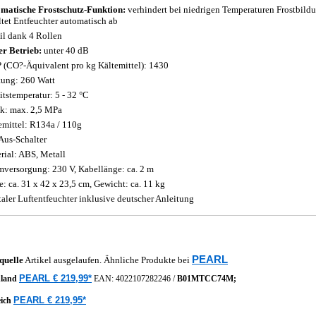
matische Frostschutz-Funktion:
verhindert bei niedrigen Temperaturen Frostbild
ltet Entfeuchter automatisch ab
l dank 4 Rollen
er Betrieb:
unter 40 dB
(CO?-Äquivalent pro kg Kältemittel): 1430
tung: 260 Watt
itstemperatur: 5 - 32 °C
k: max. 2,5 MPa
emittel: R134a / 110g
Aus-Schalter
rial: ABS, Metall
mversorgung: 230 V, Kabellänge: ca. 2 m
: ca. 31 x 42 x 23,5 cm, Gewicht: ca. 11 kg
taler Luftentfeuchter inklusive deutscher Anleitung
PEARL
quelle
Artikel ausgelaufen. Ähnliche Produkte bei
PEARL € 219,99*
hland
EAN:
4022107282246
/
B01MTCC74M;
PEARL € 219,95*
eich