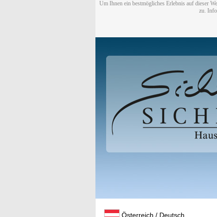
Um Ihnen ein bestmögliches Erlebnis auf dieser We
zu. Inf
Österreich / Deutsch