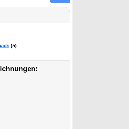
oads
(5)
eichnungen: