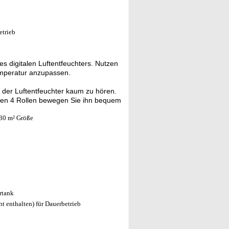
etrieb
s digitalen Luftentfeuchters. Nutzen
emperatur anzupassen.
t der Luftentfeuchter kaum zu hören.
nen 4 Rollen bewegen Sie ihn bequem
30 m² Größe
rtank
t enthalten) für Dauerbetrieb