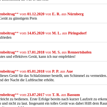
nbeitrag
** vom
01.12.2020
von
E. R.
aus
Nürnberg
Gerät zu günstigem Preis
nbeitrag
** vom
14.05.2020
von
M. L.
aus
Piringsdorf
ufrieden
nbeitrag
** vom
17.01.2018
von
M. S.
aus
Rennertshofen
utes und effektives Gerät, kann ich nur empfehlen!
nbeitrag
** vom
05.01.2018
von
P. P.
aus
Aue
ieses Gerät für das Schlafzimmer bestellt, um Schimmel zu vermeiden.
d der Nacht die Luftfeuchte erhöht.
nbeitrag
** vom
23.07.2017
von
T. R.
aus
Bassum
leicht zu bedienen. Erste Erfolge bereits nach kurzer Laufzeit zu erke
 und nicht zu laut. Insgesamt ein tolles Gerät was dabei Hilft dem R