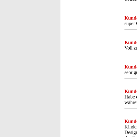
Kunde
super 
Kunde
Voll z
Kunde
sehr g
Kunde
Habe d
währen
Kunde
Kinder
Design