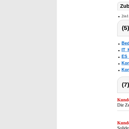
Zub
2in1
(5
Bed
IT_
ES
Kon
Kon
(7
Kunde
Die Ze
Kunde
Solide