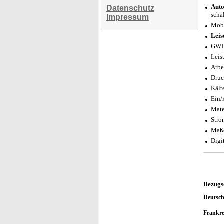
Auto
Datenschutz
scha
Impressum
Mobi
Leis
GWP 
Leis
Arbe
Druc
Kält
Ein/
Mate
Stro
Maße
Digi
Bezugs
Deutsc
Frankr