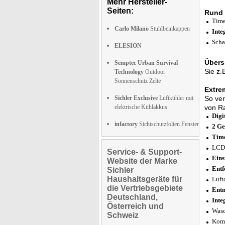
Mehr Hersteller-
Seiten:
Rund 
Time
Carlo Milano
Stuhlbeinkappen
Inte
Scha
ELESION
Übers
Semptec Urban Survival
Sie z.
Technology
Outdoor
Sonnenschutz Zelte
Extrem
Sichler Exclusive
Luftkühler mit
So ver
elektrische Kühlakkus
von R
Digi
infactory
Sichtschutzfolien Fenster
2 Ge
Time
LCD-
Service- & Support-
Eins
Website der Marke
Entf
Sichler
Haushaltsgeräte für
Luft
die Vertriebsgebiete
Entn
Deutschland,
Inte
Österreich und
Wasc
Schweiz
Komf