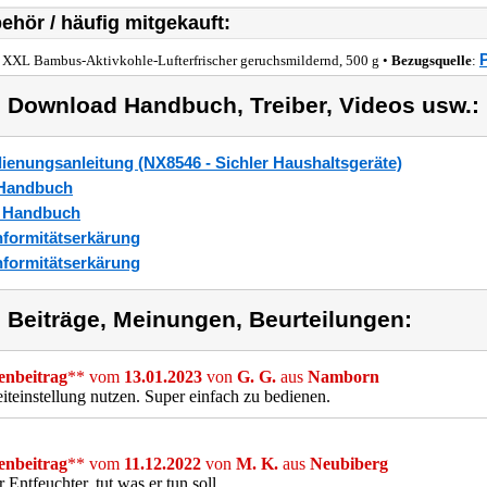
ehör / häufig mitgekauft:
 XXL Bambus-Aktivkohle-Lufterfrischer geruchsmildernd, 500 g •
Bezugsquelle
:
) Download Handbuch, Treiber, Videos usw.:
ienungsanleitung (NX8546 - Sichler Haushaltsgeräte)
Handbuch
_Handbuch
formitätserkärung
formitätserkärung
) Beiträge, Meinungen, Beurteilungen:
nbeitrag
** vom
13.01.2023
von
G. G.
aus
Namborn
iteinstellung nutzen. Super einfach zu bedienen.
nbeitrag
** vom
11.12.2022
von
M. K.
aus
Neubiberg
r Entfeuchter, tut was er tun soll.