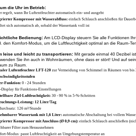
um die Uhr im Betrieb:
r regelt, wann Ihr Luftentfeuchter automatisch ein- und ausgeht
grierter Kompressor mit Wasserabfluss:
einfach Schlauch anschließen für Dauerb
ltet sich automatisch ab, sobald der Wassertank voll ist
ichtliche Bedienung:
Am LCD-Display steuern Sie alle Funktionen Ihre
B. den Komfort-Modus, um die Luftfeuchtigkeit optimal an die Raum-T
 leise und leicht zu transportieren:
Mit gerade einmal 40 Dezibel is
wenden Sie ihn auch in Wohnräumen, ohne dass er stört! Und auf sei
aum zu Raum.
taler Luftentfeuchter LFT-120
zur Vermeidung von Schimmel in Räumen von bis 
schwindigkeitsstufen
r-Funktion:
0 - 24 Stunden
Display für Funktions-Einstellungen
tellbare Ziel-Luftfeuchtigkeit:
30 - 90 % in 5-%-Schritten
euchtungs-Leistung: 12 Liter/Tag
durchsatz: 126 m³/Stunde
ehmbarer Wassertank mit 1,6 Liter:
automatische Abschaltung bei vollem Wasse
grierter Kompressor mit Anschluss (Ø 0,9 cm):
einfach Schlauch anschließen (nich
hbarer Filter zum Herausnehmen
ort-Modus: passt Luftfeuchtigkeit an Umgebungstemperatur an