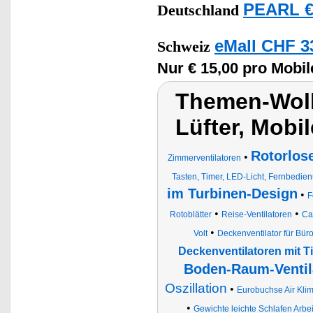
PEARL €
Deutschland
eMall CHF 3
Schweiz
Nur € 15,00 pro Mobil
Themen-Wolke
Lüfter, Mobil
Rotorlos
•
Zimmerventilatoren
Tasten, Timer, LED-Licht, Fernbedie
im Turbinen-Design
•
F
•
•
Rotoblätter
Reise-Ventilatoren
Ca
•
Volt
Deckenventilator für Bür
Deckenventilatoren mit T
Boden-Raum-Ventil
Oszillation
•
Eurobuchse Air Klim
•
Gewichte leichte Schlafen Arbe