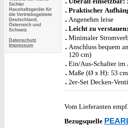
Überall einsetzbar:
Sichler
Praktischer Aufhän
Haushaltsgeräte für
die Vertriebsgebiete
Angenehm leise
Deutschland,
Österreich und
Leicht zu verstauen
Schweiz
Minimaler Stromverb
Datenschutz
Impressum
Anschluss bequem an 
120 cm)
Ein/Aus-Schalter im 
Maße (Ø x H): 53 cm
2er-Set Decken-Venti
Vom Lieferanten emp
PEARL
Bezugsquelle