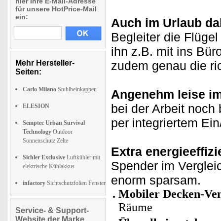
hier Ihre E-Mail-Adresse
für unsere HotPrice-Mail
ein:
Auch im Urlaub da
Begleiter die Flüge
ihn z.B. mit ins Bü
Mehr Hersteller-
zudem genau die ri
Seiten:
Carlo Milano
Stuhlbeinkappen
Angenehm leise im
bei der Arbeit noc
ELESION
per integriertem Ein
Semptec Urban Survival
Technology
Outdoor
Sonnenschutz Zelte
Extra energieeffizi
Sichler Exclusive
Luftkühler mit
Spender im Verglei
elektrische Kühlakkus
enorm sparsam.
infactory
Sichtschutzfolien Fenster
Mobiler Decken-Vent
Räume
Service- & Support-
Website der Marke