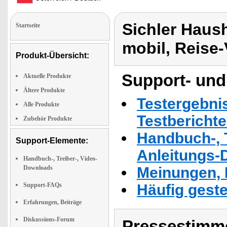
Sichler Haus
Startseite
mobil, Reise-
Produkt-Übersicht:
Support- und
Aktuelle Produkte
Ältere Produkte
Testergebni
Alle Produkte
Testbericht
Zubehör Produkte
Handbuch-, T
Support-Elemente:
Anleitungs-
Handbuch-, Treiber-, Video-
Downloads
Meinungen, 
Support-FAQs
Häufig geste
Erfahrungen, Beiträge
Diskussions-Forum
Pressestimme