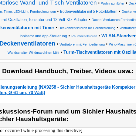
torlose Wand- und Tisch-Ventilatoren
•
•
Wohnraumlüfter
Deck
•
•
Bodenventilator mit 5 Rotorblättern
n, Timer, LED-Licht, Fernbedienungen
Deckenven
•
mit Oszillation, Ionisator und 12-Volt-Kfz-Adapter
Decke-Ventilatoren Fernbedi
•
•
kenventilatoren mit Timer
Deckenventilatoren mit Fernbedienung
Ventilatore
•
•
WLAN-Standvent
Ionisator und App-Steuerung
Raumventilatoren
Deckenventilatoren
•
•
Ventilatoren mit Fernbedienung
Wind-Maschinen G
•
Turm-Tischventilatoren mit Oszill
Wandschalter Windmaschinen kühl
) Download Handbuch, Treiber, Videos usw.:
ienungsanleitung (NX9258 - Sichler Haushaltsgeräte Kompakter De
fen, Ø 61 cm, 70 Watt)
skussions-Forum rund um Sichler Haushalts
chler Haushaltsgeräte:
ror occurred while processing this directive]