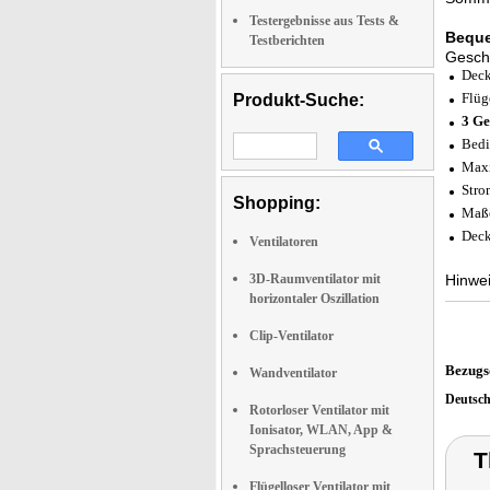
Testergebnisse aus Tests &
Bequ
Testberichten
Geschw
Deck
Flüg
Produkt-Suche:
3 Ge
Bedi
Maxi
Stro
Shopping:
Maße
Deck
Ventilatoren
3D-Raumventilator mit
Hinwei
horizontaler Oszillation
Clip-Ventilator
Bezugs
Wandventilator
Deutsc
Rotorloser Ventilator mit
Ionisator, WLAN, App &
Sprachsteuerung
T
Flügelloser Ventilator mit