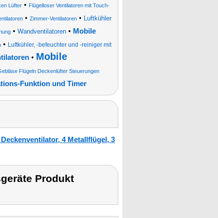
•
en Lüfter
Flügelloser Ventilatoren mit Touch-
•
•
Luftkühler
tilatoren
Zimmer-Ventilatoren
•
•
Mobile
Wandventilatoren
enung
•
Luftkühler, -befeuchter und -reiniger mit
n
Mobile
•
ilatoren
ebläse Flügeln Deckenlüfter Steuerungen
ations-Funktion und Timer
ckenventilator, 4 Metallflügel, 3
geräte Produkt