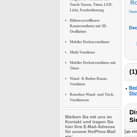
Ro
Touch-Tasten, Timer, LED-
Licht, Fernbedienung
Taste
Höhenverstellbarer
Raumventilator mit 3D-
Dec
Oszillation
Mobiler Deckenventilator
Multi-Ventilator
Mobiler Deckenventilator mit
Timer
(1
Wand- & Boden-Raum-
Ventilator
Bed
Stu
Rotorlose Wand- und Tisch-
Ventilatoren
Di
Bleiben Sie mit uns im
Si
Kontakt und tragen Sie
hier Ihre E-Mail-Adresse
[an er
für unsere HotPrice-Mail
ein: