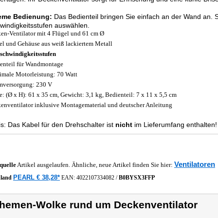
eme Bedienung:
Das Bedienteil bringen Sie einfach an der Wand an. 
indigkeitsstufen auswählen.
en-Ventilator mit 4 Flügel und 61 cm Ø
el und Gehäuse aus weiß lackiertem Metall
schwindigkeitsstufen
enteil für Wandmontage
male Motorleistung: 70 Watt
mversorgung: 230 V
: (Ø x H): 61 x 35 cm, Gewicht: 3,1 kg, Bedienteil: 7 x 11 x 5,5 cm
enventilator inklusive Montagematerial und deutscher Anleitung
s: Das Kabel für den Drehschalter ist
nicht
im Lieferumfang enthalten!
Ventilatoren
quelle
Artikel ausgelaufen. Ähnliche, neue Artikel finden Sie hier:
PEARL € 38,28*
hland
EAN:
4022107334082
/
B0BYSX3FFP
hemen-Wolke rund um Deckenventilator