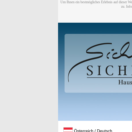
Um Ihnen ein bestmögliches Erlebnis auf dieser We
zu. Inf
Österreich / Deutsch