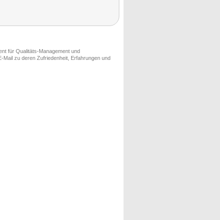
ment für Qualitäts-Management und
-Mail zu deren Zufriedenheit, Erfahrungen und