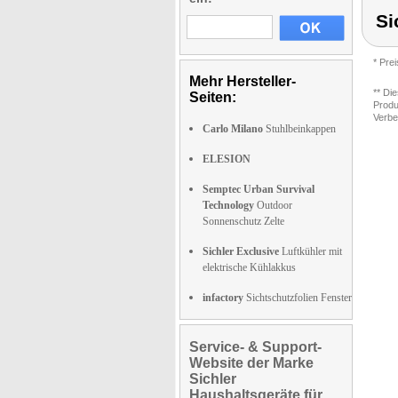
Si
* Pre
Mehr Hersteller-
** Di
Seiten:
Produ
Verbe
Carlo Milano
Stuhlbeinkappen
ELESION
Semptec Urban Survival
Technology
Outdoor
Sonnenschutz Zelte
Sichler Exclusive
Luftkühler mit
elektrische Kühlakkus
infactory
Sichtschutzfolien Fenster
Service- & Support-
Website der Marke
Sichler
Haushaltsgeräte für