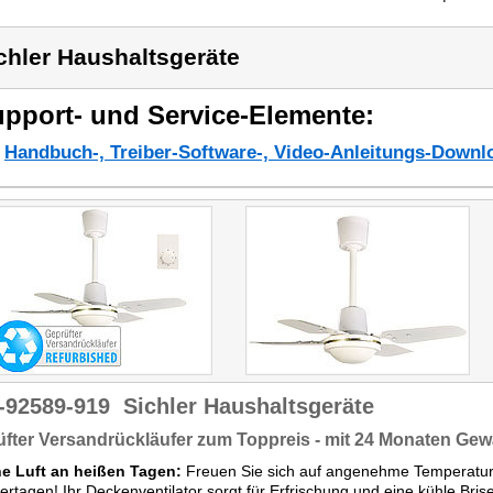
chler Haushaltsgeräte
pport- und Service-Elemente:
Handbuch-, Treiber-Software-, Video-Anleitungs-Downl
-92589-919
Sichler Haushaltsgeräte
fter Versandrückläufer zum Toppreis - mit 24 Monaten Gew
he Luft an heißen Tagen:
Freuen Sie sich auf angenehme Temperatur
tagen! Ihr Deckenventilator sorgt für Erfrischung und eine kühle Brise