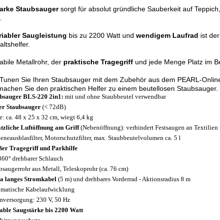
tarke Staubsauger
sorgt für absolut gründliche Sauberkeit auf Teppich
.
riabler Saugleistung
bis zu 2200 Watt und
wendigem Laufrad
ist der
ltshelfer.
abile Metallrohr, der
praktische Tragegriff
und jede Menge Platz im B
Tunen Sie Ihren Staubsauger mit dem Zubehör aus dem PEARL-Onlin
achen Sie den praktischen Helfer zu einem beutellosen Staubsauger.
bsauger BLS-220 2in1:
mit und ohne Staubbeutel verwendbar
er Staubsauger
(< 72dB)
: ca. 48 x 25 x 32 cm, wiegt 6,4 kg
tzliche Luftöffnung am Griff
(Nebenöffnung): verhindert Festsaugen an Textilien
eneausblasfilter, Motorschutzfilter, max. Staubbeutelvolumen ca. 5 l
er Tragegriff und Parkhilfe
60° drehbarer Schlauch
bsaugerrohr aus Metall, Teleskoprohr (ca. 76 cm)
a langes Stromkabel
(5 m) und drehbares Vorderrad - Aktionsradius 8 m
matische Kabelaufwicklung
mversorgung: 230 V, 50 Hz
able Saugstärke bis 2200 Watt