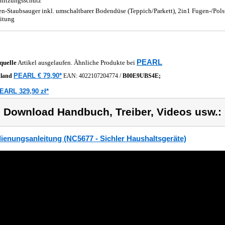
hitzungsschutz
n-Staubsauger inkl. umschaltbarer Bodendüse (Teppich/Parkett), 2in1 Fugen-/Pols
itung
PEARL
quelle
Artikel ausgelaufen. Ähnliche Produkte bei
PEARL € 79,90*
hland
EAN:
4022107204774
/
B00E9UBS4E;
EARL 329,90 zł*
) Download Handbuch, Treiber, Videos usw.:
ienungsanleitung (NC5677 - Sichler Haushaltsgeräte)