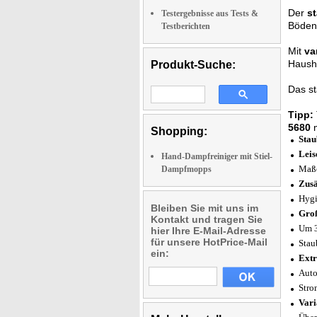
Der
s
Testergebnisse aus Tests &
Böden
Testberichten
Mit
va
Hausha
Produkt-Suche:
Das st
Tipp:
5680
m
Shopping:
Stau
Leis
Hand-Dampfreiniger mit Stiel-
Maße
Dampfmopps
Zusä
Hygi
Bleiben Sie mit uns im
Groß
Kontakt und tragen Sie
Um 3
hier Ihre E-Mail-Adresse
für unsere HotPrice-Mail
Stau
ein:
Extr
Auto
Stro
Vari