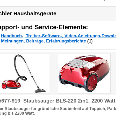
chler Haushaltsgeräte
pport- und Service-Elemente:
Handbuch-, Treiber-Software-, Video-Anleitungs-Downl
Meinungen, Beiträge, Erfahrungsberichte
(1)
5677-919
Staubsauger BLS-220 2in1, 2200 Watt
er Staubsauger für
gründliche Sauberkeit
auf Teppich, Park
tung
bis 2200 Watt.