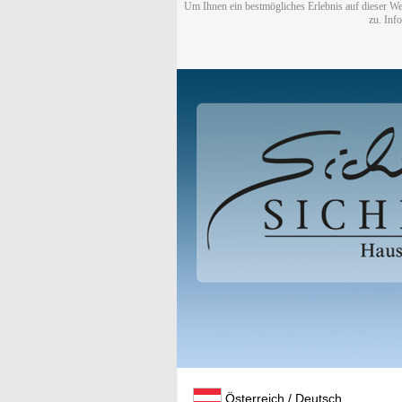
Um Ihnen ein bestmögliches Erlebnis auf dieser We
zu. Inf
Österreich / Deutsch