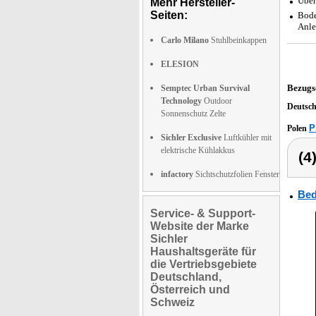
Über
Mehr Hersteller-
Seiten:
Bode
Anle
Carlo Milano
Stuhlbeinkappen
ELESION
Bezugs
Semptec Urban Survival
Technology
Outdoor
Deutsc
Sonnenschutz Zelte
P
Polen
Sichler Exclusive
Luftkühler mit
elektrische Kühlakkus
(4
infactory
Sichtschutzfolien Fenster
Bed
Service- & Support-
Website der Marke
Sichler
Haushaltsgeräte für
die Vertriebsgebiete
Deutschland,
Österreich und
Schweiz