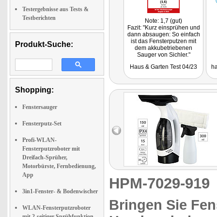
Testergebnisse aus Tests &
Testberichten
Note: 1,7 (gut)
Fazit: "Kurz einsprühen und
dann absaugen: So einfach
ist das Fensterputzen mit
Produkt-Suche:
dem akkubetriebenen
Sauger von Sichler."
Haus & Garten Test 04/23
ha
Shopping:
Fenstersauger
Fensterputz-Set
Profi-WLAN-
Fensterputzroboter mit
Dreifach-Sprüher,
Motorbürste, Fernbedienung,
App
HPM-7029-91
3in1-Fenster- & Bodenwischer
Bringen Sie Fen
WLAN-Fensterputzroboter
mit 2-seitiger Sprühfunktion