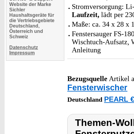
Website der Marke
Stromversorgung: Li
Sichler
Laufzeit,
lädt per 23
Haushaltsgeräte für
die Vertriebsgebiete
Maße: ca. 34 x 28 x 
Deutschland,
Österreich und
Fenstersauger FS-180
Schweiz
Wischtuch-Aufsatz, W
Datenschutz
Anleitung
Impressum
Bezugsquelle
Artikel a
Fensterwischer
PEARL €
Deutschland
Themen-Wolk
Fensterputz