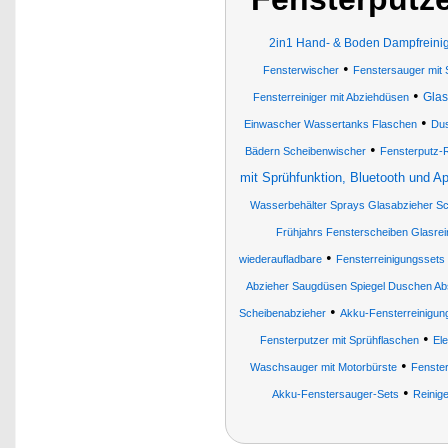
2in1 Hand- & Boden Dampfreinig
•
Fensterwischer
Fenstersauger mit 
•
Glas
Fensterreiniger mit Abziehdüsen
•
Einwascher Wassertanks Flaschen
Dus
•
Bädern Scheibenwischer
Fensterputz-R
mit Sprühfunktion, Bluetooth und A
Wasserbehälter Sprays Glasabzieher Sc
Frühjahrs Fensterscheiben Glasrei
•
wiederaufladbare
Fensterreinigungssets
Abzieher Saugdüsen Spiegel Duschen Ab
•
Scheibenabzieher
Akku-Fensterreinigun
•
Fensterputzer mit Sprühflaschen
El
•
Waschsauger mit Motorbürste
Fenster
•
Akku-Fenstersauger-Sets
Reinig