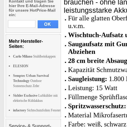
brauchen - ohne la
Kontakt und tragen Sie
hier Ihre E-Mail-Adresse
leistungsstarke Akku
für unsere HotPrice-Mail
ein:
Für alle glatten Ober
u.v.m.
Wischtuch-Aufsatz 
Mehr Hersteller-
Saugaufsatz mit Gum
Seiten:
Abziehen
Carlo Milano
Stuhlbeinkappen
28 cm breite Absau
ELESION
Kapazität Schmutzwas
Semptec Urban Survival
Saugleistung:
1.800 
Technology
Outdoor
Sonnenschutz Zelte
Leistung: 15 Watt
Füllmenge Sprühflas
Sichler Exclusive
Luftkühler mit
elektrische Kühlakkus
Spritzwasserschutz:
infactory
Sichtschutzfolien Fenster
Material Mikrofasert
Farbe: weiß, schwarz
Service- & Support-