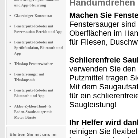
Handumdrehen 
und App-Steuerung
Machen Sie Fenste
Glasreiniger-Konzentrat
Fenstersauger sind 
Fensterputz-Roboter mit
Oberflächen im Han
Powerstation-Betrieb und App
für Fliesen, Duschw
Fensterputz-Roboter mit
Sprühfunktion, Bluetooth und
App
Schlierenfreie Sau
Teleskop Fensterwischer
verwenden Sie den W
Fensterreiniger mit
Putzmittel tragen Si
Teleskopstab
Mit dem Saugaufsat
Fensterputz-Roboter mit
für ein schlierenfre
Bluetooth und App
Saugleistung!
Akku-Zyklon-Hand- &
Boden-Staubsauger mit
Motor-Bürste
Ihr Helfer wird dan
reinigen Sie flexib
Bleiben Sie mit uns im