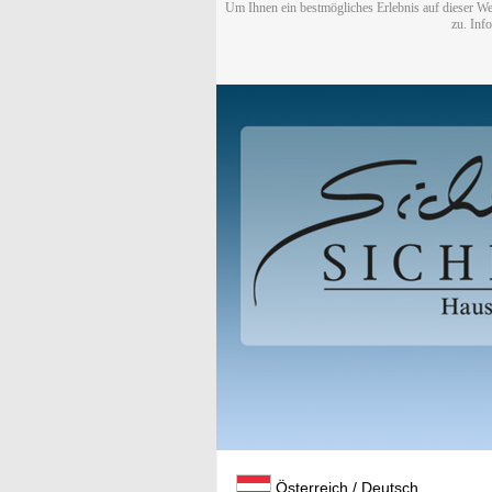
Um Ihnen ein bestmögliches Erlebnis auf dieser We
zu. Inf
Österreich / Deutsch