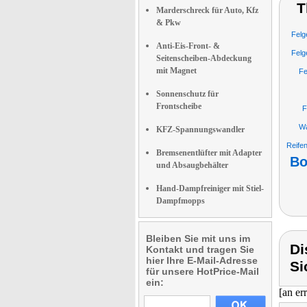
T
Marderschreck für Auto, Kfz
& Pkw
Felg
Anti-Eis-Front- &
Felg
Seitenscheiben-Abdeckung
mit Magnet
Fe
Sonnenschutz für
Frontscheibe
F
Wa
KFZ-Spannungswandler
Reife
Bremsenentlüfter mit Adapter
Bo
und Absaugbehälter
Hand-Dampfreiniger mit Stiel-
Dampfmopps
Bleiben Sie mit uns im
Di
Kontakt und tragen Sie
hier Ihre E-Mail-Adresse
Si
für unsere HotPrice-Mail
ein:
[an er