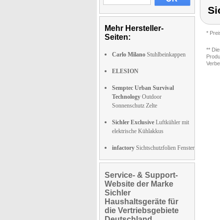
Si
Mehr Hersteller-
* Pre
Seiten:
** Di
Carlo Milano
Stuhlbeinkappen
Produ
Verbe
ELESION
Semptec Urban Survival
Technology
Outdoor
Sonnenschutz Zelte
Sichler Exclusive
Luftkühler mit
elektrische Kühlakkus
infactory
Sichtschutzfolien Fenster
Service- & Support-
Website der Marke
Sichler
Haushaltsgeräte für
die Vertriebsgebiete
Deutschland,