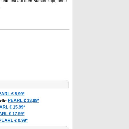
r und fest auf dem Bürstenkopf, ohne
.
ARL € 5,99*
PEARL € 13,99*
elle
:
ARL € 15,99*
RL € 17,99*
PEARL € 8,99*