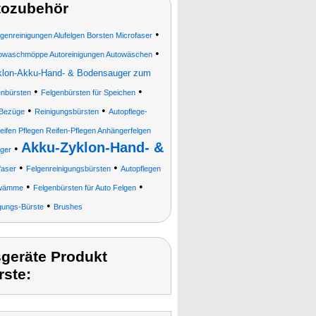
tozubehör
•
lgenreinigungen Alufelgen Borsten Microfaser
•
waschmöppe Autoreinigungen Autowäschen
klon-Akku-Hand- & Bodensauger zum
•
•
enbürsten
Felgenbürsten für Speichen
•
•
 Bezüge
Reinigungsbürsten
Autopflege-
eifen Pflegen Reifen-Pflegen Anhängerfelgen
Akku-Zyklon-Hand- &
•
iger
•
•
faser
Felgenreinigungsbürsten
Autopflegen
•
•
hwämme
Felgenbürsten für Auto Felgen
•
gungs-Bürste
Brushes
geräte Produkt
rste: