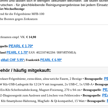
immt und lassen sich in wenigen Sekunden wechseln. Sie sitzen siche
rutschen - für gleichbleibende Reinigungsergebnisse bei jedem Einsatz
Set Wechselbezüge
end für die Felgenbürste MFB-100
he Borsten gegen Zerkratzen
eferanten empf. VK:
€ 14,90
PEARL € 1,70*
quelle
PEARL € 1,70*
hland
EAN:
4022107462204
/
B0FSRTNML6
;
eMall CHF 5.95*
PEARL € 6,99*
z
;
Frankreich
ehör / häufig mitgekauft:
PE
ofaser-Felgenbürste, extra-dünn, ultra-weiche Fasern, 2 Bezüge •
Bezugsquelle
:
W Kfz-USB-Ladegerät für 12/24 V mit insgesamt, 2x USB-C, 1x USB-A •
Bezugsqu
PE
-Eis-Kfz-Scheibenabdeckung, Magnet-Fixierung, 270 x 94 cm •
Bezugsquelle
:
PEA
-Diagnosegerät zum Auslesen und Löschen von Fehlercodes •
Bezugsquelle
:
 Kfz-Smartphone-Halterung, MagSafe- & Qi-kompatibel, 15 Watt •
Bezugsquelle
: