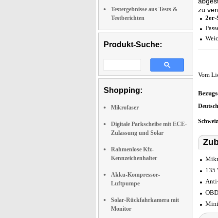
abgest
Testergebnisse aus Tests &
zu ver
2er-
Testberichten
Pass
Weic
Produkt-Suche:
Vom Li
Shopping:
Bezugs
Deutsc
Mikrofaser
Schwei
Digitale Parkscheibe mit ECE-
Zulassung und Solar
Zub
Rahmenlose Kfz-
Kennzeichenhalter
Mikr
135 
Akku-Kompressor-
Anti
Luftpumpe
OBD2
Solar-Rückfahrkamera mit
Mini
Monitor