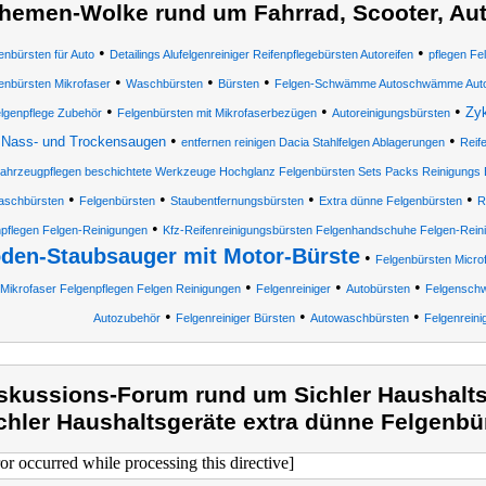
hemen-Wolke rund um Fahrrad, Scooter, Au
•
•
enbürsten für Auto
Detailings Alufelgenreiniger Reifenpflegebürsten Autoreifen
pflegen Fe
•
•
•
enbürsten Mikrofaser
Waschbürsten
Bürsten
Felgen-Schwämme Autoschwämme Auto
•
•
•
Zy
lgenpflege Zubehör
Felgenbürsten mit Mikrofaserbezügen
Autoreinigungsbürsten
•
•
Nass- und Trockensaugen
entfernen reinigen Dacia Stahlfelgen Ablagerungen
Reif
ahrzeugpflegen beschichtete Werkzeuge Hochglanz Felgenbürsten Sets Packs Reinigungs
•
•
•
•
schbürsten
Felgenbürsten
Staubentfernungsbürsten
Extra dünne Felgenbürsten
R
•
npflegen Felgen-Reinigungen
Kfz-Reifenreinigungsbürsten Felgenhandschuhe Felgen-Rein
den-Staubsauger mit Motor-Bürste
•
Felgenbürsten Micro
•
•
•
Mikrofaser Felgenpflegen Felgen Reinigungen
Felgenreiniger
Autobürsten
Felgensc
•
•
•
Autozubehör
Felgenreiniger Bürsten
Autowaschbürsten
Felgenreini
skussions-Forum rund um Sichler Haushalts
chler Haushaltsgeräte extra dünne Felgenbü
ror occurred while processing this directive]