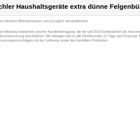
chler Haushaltsgeräte extra dünne Felgenbü
ise inklusive Mehrwertsteuer und zuzüglich Versandkosten
ese Meinung entstammt unserer Kundenbefragung, die wir seit 2010 kontinuierlich als Instru
ktverbesserung durchführen. Wir befragen hierzu alle Direktkunden 21 Tage nach Kauf per E
sserungsvorschlägen mit der Lieferung sowie den bestellten Produkten.