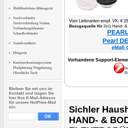
Multifunktions-Klimagerät
Steckverbinder
Vom Lieferanten empf. VK: € 2
Steckverbindung Station
Bezugsquelle für
2in1 Hand- & Boden Dam
Verbindungsklemme
PEARL 
Schnellverbinder
Pearl DE
Standventilator
eMall 
Heizgerät
Vorhandene Support-Eleme
Kantenerkennungssystem
Pfadplanung Wegplanung
S
B
Oberfläche Tuch
Bleiben Sie mit uns im
Kontakt und tragen Sie
hier Ihre E-Mail-Adresse
für unsere HotPrice-Mail
Sichler Haus
ein:
HAND- & BOD