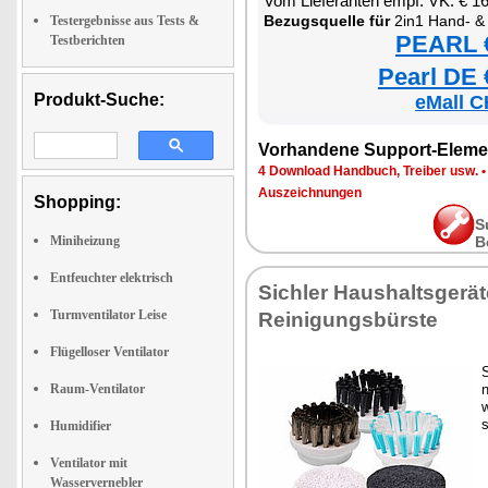
Vom Lieferanten empf. VK: € 1
Bezugsquelle für
2in1 Hand- & Boden Dam
Testergebnisse aus Tests &
PEARL €
Testberichten
Pearl DE 
Produkt-Suche:
eMall C
Vorhandene Support-Eleme
4 Download Handbuch, Treiber usw.
Auszeichnungen
Shopping:
S
Miniheizung
B
Entfeuchter elektrisch
Sichler Haushaltsgerät
Turmventilator Leise
Reinigungsbürste
Flügelloser Ventilator
Raum-Ventilator
w
s
Humidifier
Ventilator mit
Wasservernebler