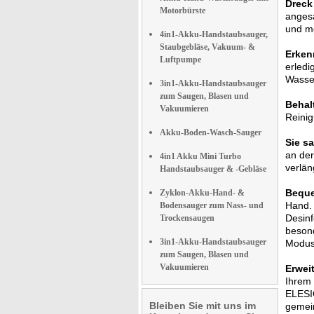
Dreck
Motorbürste
angesa
und me
4in1-Akku-Handstaubsauger,
Staubgebläse, Vakuum- &
Erken
Luftpumpe
erledi
Wasse
3in1-Akku-Handstaubsauger
zum Saugen, Blasen und
Behal
Vakuumieren
Reini
Akku-Boden-Wasch-Sauger
Sie s
an der
4in1 Akku Mini Turbo
verlän
Handstaubsauger & -Gebläse
Bequ
Zyklon-Akku-Hand- &
Hand. 
Bodensauger zum Nass- und
Desinf
Trockensaugen
beson
3in1-Akku-Handstaubsauger
Modus 
zum Saugen, Blasen und
Vakuumieren
Erwei
Ihrem 
ELESIO
Bleiben Sie mit uns im
gemei