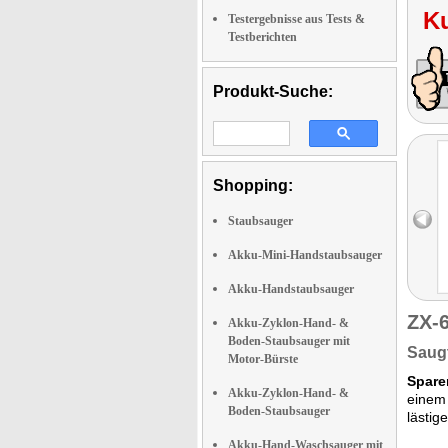
K
Testergebnisse aus Tests &
Testberichten
Produkt-Suche:
Shopping:
Staubsauger
Akku-Mini-Handstaubsauger
Akku-Handstaubsauger
ZX-
Akku-Zyklon-Hand- &
Boden-Staubsauger mit
Saugt
Motor-Bürste
Spare
Akku-Zyklon-Hand- &
einem 
Boden-Staubsauger
lästi
Akku-Hand-Waschsauger mit