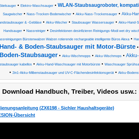
•
•
WLAN-Staubsaugroboter, kompati
Stielsauger
Elektro-Waschsauger
•
•
•
Akku-Han
Saugwischer
Nass-Trocken-Bodenwischer
Akku-Nass-Trockensauger
•
•
•
ndstaubsauger & -Gebläse
Akku-Wischer
Staubsauger Wassersauger
Akku-Hand-St
•
•
Handsauger
Nassreiniger
Desinfektionen desinfizieren Reinigungs-Modi wet dry wi
•
ssreinigungen Bürstenwalzen Walzen rotierende rechargeable intelligente Büros Alexa
Han
Hand- & Boden-Staubsauger mit Motor-Bürste
Boden-Staubsauger
•
•
•
Akku-
Akku-Wischmopps
Akku-Wischmops
•
•
taubsauger kabellos
Akku-Hand-Waschsauger mit Motorbürste
Waschsauger Sprühsa
•
•
2in1-Akku-Milbenstaubsauger und UV-C-Flächendesinfektionsgerät
Akku-Bodens
) Download Handbuch, Treiber, Videos usw.:
ienungsanleitung (ZX6198 - Sichler Haushaltsgeräte)
SION-Übersicht