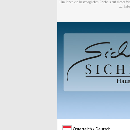
Um Ihnen ein bestmögliches Erlebnis auf dieser We
zu. Inf
Österreich / Deutsch