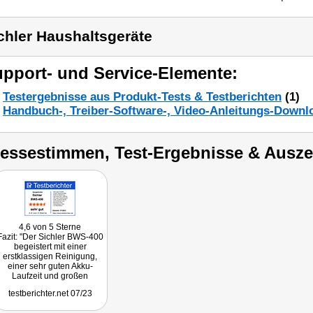
chler Haushaltsgeräte
pport- und Service-Elemente:
Testergebnisse aus Produkt-Tests & Testberichten
(1)
Handbuch-, Treiber-Software-, Video-Anleitungs-Downl
ressestimmen, Test-Ergebnisse & Ausz
4,6 von 5 Sterne
Fazit: "Der Sichler BWS-400
begeistert mit einer
erstklassigen Reinigung,
einer sehr guten Akku-
Laufzeit und großen
Wassertanks."
testberichter.net 07/23