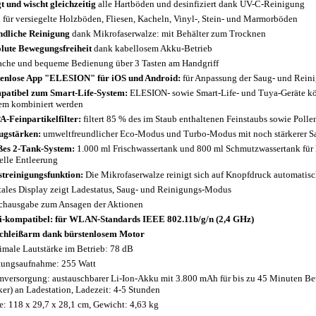
t und wischt gleichzeitig
alle Hartböden und desinfiziert dank UV-C-Reinigung
l für versiegelte Holzböden, Fliesen, Kacheln, Vinyl-, Stein- und Marmorböden
dliche Reinigung
dank Mikrofaserwalze: mit Behälter zum Trocknen
lute Bewegungsfreiheit
dank kabellosem Akku-Betrieb
ache und bequeme Bedienung über 3 Tasten am Handgriff
enlose App "ELESION" für iOS und Android:
für Anpassung der Saug- und Rein
atibel zum Smart-Life-System:
ELESION- sowie Smart-Life- und Tuya-Geräte k
em kombiniert werden
-Feinpartikelfilter:
filtert 85 % des im Staub enthaltenen Feinstaubs sowie Pollen
ugstärken:
umweltfreundlicher Eco-Modus und Turbo-Modus mit noch stärkerer Sa
ßes
2-Tank-System:
1.000 ml Frischwassertank und 800 ml Schmutzwassertank für 
elle Entleerung
streinigungsfunktion:
Die Mikrofaserwalze reinigt sich auf Knopfdruck automatis
tales Display zeigt Ladestatus, Saug- und Reinigungs-Modus
chausgabe zum Ansagen der Aktionen
-kompatibel: für WLAN-Standards IEEE 802.11b/g/n (2,4 GHz)
chleißarm dank bürstenlosem Motor
male Lautstärke im Betrieb: 78 dB
tungsaufnahme: 255 Watt
mversorgung: austauschbarer Li-Ion-Akku mit 3.800 mAh für bis zu 45 Minuten Betr
ker) an Ladestation, Ladezeit: 4-5 Stunden
: 118 x 29,7 x 28,1 cm, Gewicht: 4,63 kg