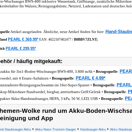
n-Wischsauger BWS-400 inklusive Wassertank, Griffstange, zusätzliche Mikrofaser
kenbehälter für Walzen, Reinigungsbürste, Netzteil, Ladestation und deutscher Anl
Hand-Staub
quelle
Artikel ausgelaufen. Ähnliche, neue Artikel finden Sie hier:
PEARL € 369,99*
hland
EAN:
4022107402477
/
B0BBV7ZLNT;
PEARL € 299,95*
eich
ehör / häufig mitgekauft:
PEARL
tzakku für 3in1-Boden-Wischsauger BWS-400, 3.800 mAh •
Bezugsquelle
:
PEARL € 4,99*
bwedel, mit 4 Ersatz-Aufsätzen •
Bezugsquelle
:
PEARL 
utzradierer-Reinigungsschwamm im 16er-Super-Sparset •
Bezugsquelle
:
P
skop-Mikrofaser-Staubwedel, biegbar, arretierbares Griff-Gelenk •
Bezugsquelle
:
PEA
akter Akku-Handstaubsauger, HEPA, 3 kPa, 50 W, LED, USB •
Bezugsquelle
:
hemen-Wolke rund um Akku-Boden-Wischsa
einigung und App
•
•
•
nd-Staubsauger Akku
Akku-Nass-Trocken-Sauger
Handsauger Akku
Akku-Staubsau