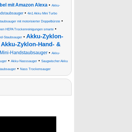
bel mit Amazon Alexa
•
Akku-
•
dstaubsauger
4in1 Akku Mini Turbo
•
aubsauger mit motorisierter Doppelbürste
•
schen HEPA Trockenreinigungen smarte
Akku-Zyklon-
•
d-Staubsauger
Akku-Zyklon-Hand- &
•
Mini-Handstaubsauger
•
Akku-
•
•
uger
Akku-Nasssauger
Saugwischer Akku
•
taubsauger
Nass Trockensauger