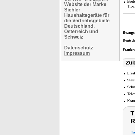
Bode
Website der Marke
Troc
Sichler
Haushaltsgeräte für
die Vertriebsgebiete
Deutschland,
Österreich und
Bezugs
Schweiz
Deutsc
Datenschutz
Frankr
Impressum
Zub
Ersa
Stau
Schm
Tele
Komp
T
R
Ha