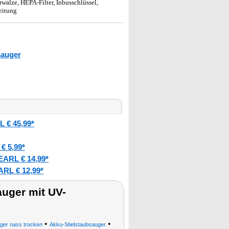
walze, HEPA-Filter, Inbusschlüssel,
eitung
sauger
 € 45,99*
€ 5,99*
EARL € 14,99*
RL € 12,99*
uger mit UV-
•
•
ger nass trocken
Akku-Stielstaubsauger