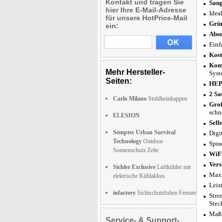
Kontakt und tragen Sie
Saug
hier Ihre E-Mail-Adresse
Idea
für unsere HotPrice-Mail
Grün
ein:
Abso
Einf
Kost
Komp
Mehr Hersteller-
Syst
Seiten:
HEPA
2 Sa
Carlo Milano
Stuhlbeinkappen
Gro
schn
ELESION
Selb
Semptec Urban Survival
Digi
Technology
Outdoor
Spra
Sonnenschutz Zelte
WiFi
Vers
Sichler Exclusive
Luftkühler mit
Maxi
elektrische Kühlakkus
Leis
infactory
Sichtschutzfolien Fenster
Stro
Stec
Maße
Service- & Support-