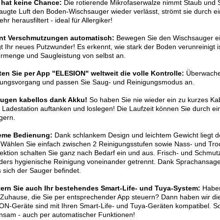
 hat keine Chance:
Die rotierende Mikrofaserwalze nimmt Staub und S
ugte Luft den Boden-Wischsauger wieder verlässt, strömt sie durch ein
hr herausfiltert - ideal für Allergiker!
nt Verschmutzungen automatisch:
Bewegen Sie den Wischsauger ei
gt Ihr neues Putzwunder! Es erkennt, wie stark der Boden verunreinigt i
rmenge und Saugleistung von selbst an.
ten Sie per App "ELESION"
weltweit die volle Kontrolle:
Überwache
gungsvorgang und passen Sie Saug- und Reinigungsmodus an.
augen kabellos dank Akku!
So haben Sie nie wieder ein zu kurzes Kab
 Ladestation auftanken und loslegen! Die Laufzeit können Sie durch ei
gern.
eme Bedienung:
Dank schlankem Design und leichtem Gewicht liegt d
Wählen Sie einfach zwischen 2 Reinigungsstufen sowie Nass- und Tro
ektion schalten Sie ganz nach Bedarf ein und aus. Frisch- und Schmut
ders hygienische Reinigung voneinander getrennt. Dank Sprachansage
sich der Sauger befindet.
tern Sie auch Ihr bestehendes Smart-Life- und Tuya-System:
Haben
Zuhause, die Sie per entsprechender App steuern? Dann haben wir die 
N-Geräte sind mit Ihren Smart-Life- und Tuya-Geräten kompatibel. So
nsam - auch per automatischer Funktionen!