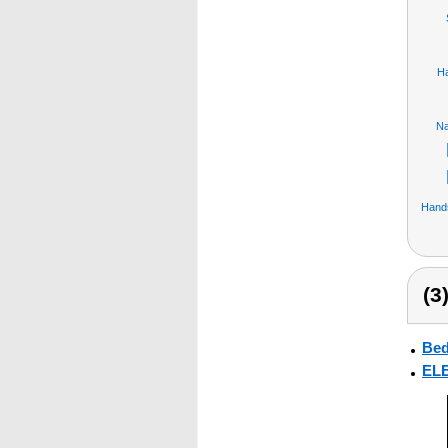
Ha
Na
Hands
(3
Bed
ELE