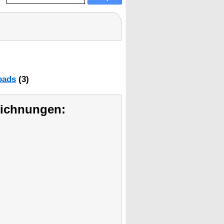
oads
(3)
eichnungen: