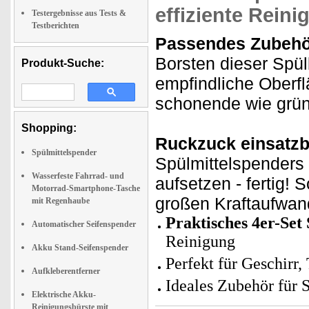
effiziente Reini
Testergebnisse aus Tests &
Testberichten
Passendes Zubehör
Borsten dieser Spül
Produkt-Suche:
empfindliche Oberf
schonende wie grün
Shopping:
Ruckzuck einsatzb
Spülmittelspender
Spülmittelspenders
Wasserfeste Fahrrad- und
aufsetzen - fertig! 
Motorrad-Smartphone-Tasche
großen Kraftaufwan
mit Regenhaube
Praktisches 4er-Set
Automatischer Seifenspender
Reinigung
Akku Stand-Seifenspender
Perfekt für Geschirr,
Aufkleberentferner
Ideales Zubehör für 
Elektrische Akku-
Reinigungsbürste mit