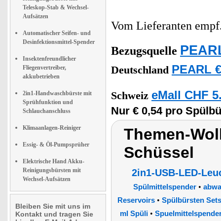
Teleskop-Stab & Wechsel-
Aufsätzen
Vom Lieferanten emp
Automatischer Seifen- und
Desinfektionsmittel-Spender
PEARL
Bezugsquelle
Insektenfreundlicher
PEARL €
Fliegenvertreiber,
Deutschland
akkubetrieben
eMall CHF 5
2in1-Handwaschbürste mit
Schweiz
Sprühfunktion und
Nur € 0,54 pro Spülbü
Schlauchanschluss
Klimaanlagen-Reiniger
Themen-Wolk
Essig- & Öl-Pumpsprüher
Schüssel
Elektrische Hand Akku-
Reinigungsbürsten mit
2in1-USB-LED-Leuc
Wechsel-Aufsätzen
•
Spülmittelspender
abwa
•
Reservoirs
Spülbürsten Set
Bleiben Sie mit uns im
•
ml Spüli
Spuelmittelspende
Kontakt und tragen Sie