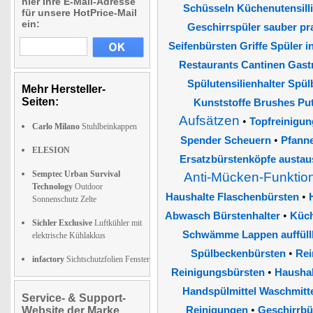
hier Ihre E-Mail-Adresse
Schüsseln Küchenutensilli
für unsere HotPrice-Mail
ein:
Geschirrspüler sauber pr
Seifenbürsten Griffe Spüler in
Restaurants Cantinen Gast
Spülutensilienhalter Spü
Mehr Hersteller-
Seiten:
Kunststoffe Brushes Pu
Aufsätzen
•
Topfreinigun
Carlo Milano
Stuhlbeinkappen
•
Spender Scheuern
Pfann
ELESION
Ersatzbürstenköpfe austa
Semptec Urban Survival
Anti-Mücken-Funktio
Technology
Outdoor
•
Haushalte Flaschenbürsten
Sonnenschutz Zelte
•
Abwasch Bürstenhalter
Küc
Sichler Exclusive
Luftkühler mit
Schwämme Lappen auffüllb
elektrische Kühlakkus
•
Spülbeckenbürsten
Rei
infactory
Sichtschutzfolien Fenster
•
Reinigungsbürsten
Haushal
Handspülmittel Waschmitte
Service- & Support-
•
Website der Marke
Reinigungen
Geschirrbü