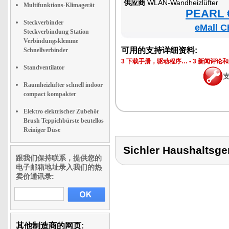
供应商
WLAN-Wandheizlüfter
Multifunktions-Klimagerät
PEARL €
Steckverbinder
eMall C
Steckverbindung Station
Verbindungsklemme
可用的支持详细资料:
Schnellverbinder
3 下载手册，驱动程序…
•
3 新闻评论
Standventilator
Raumheizlüfter schnell indoor
compact kompakter
Elektro elektrischer Zubehör
Brush Teppichbürste beutellos
Reiniger Düse
Sichler Haushalts
跟我们保持联系，提供您的
电子邮箱地址录入我们的热
卖价通讯录:
其他制造商的网页: