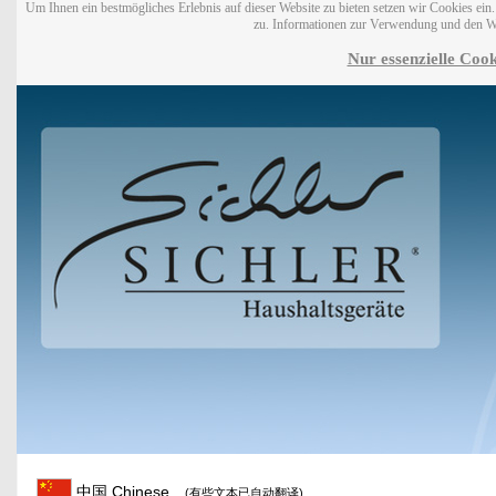
Um Ihnen ein bestmögliches Erlebnis auf dieser Website zu bieten setzen wir Cookies ei
zu. Informationen zur Verwendung und den W
Nur essenzielle Cook
中国 Chinese
(有些文本已自动翻译)