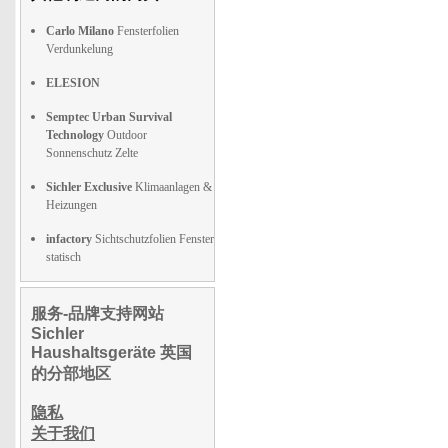
Carlo Milano
Fensterfolien
Verdunkelung
ELESION
Semptec Urban Survival
Technology
Outdoor
Sonnenschutz Zelte
Sichler Exclusive
Klimaanlagen &
Heizungen
infactory
Sichtschutzfolien Fenster
statisch
服务-品牌支持网站
Sichler
Haushaltsgeräte 英国
的分部地区
隐私
关于我们