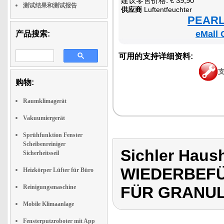
建议零售价格: € 39,90
测试结果和测试报告
供应商
Luftentfeuchter
PEARL 
eMall 
产品搜索:
可用的支持详细资料:
购物:
Raumklimagerät
Vakuumiergerät
Sprühfunktion Fenster
Scheibenreiniger
Sichler Haus
Sicherheitsseil
WIEDERBEF
Heizkörper Lüfter für Büro
Reinigungsmaschine
FÜR GRANU
Mobile Klimaanlage
Fensterputzroboter mit App