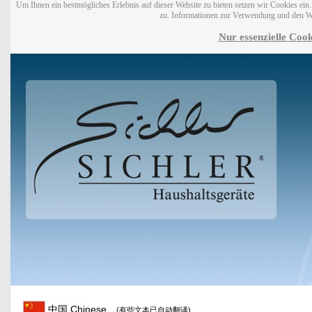
Um Ihnen ein bestmögliches Erlebnis auf dieser Website zu bieten setzen wir Cookies ei
zu. Informationen zur Verwendung und den W
Nur essenzielle Cook
中国 Chinese
(有些文本已自动翻译)