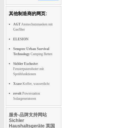
其他制造商的网页:
AGT
Atemschutzmasken mit
Gasfilter
ELESION
Semptec Urban Survival
Technology
Camping Betten
Sichler Exclusive
Fensterputzroboter mit
Sprühfunktionen
Xcase
Koffer, wasserdicht
revolt
Powerstation
Solargeneratoren
服务-品牌支持网站
Sichler
Haushaltsgeräte 英国