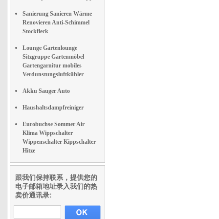
Sanierung Sanieren Wärme
Renovieren Anti-Schimmel
Stockfleck
Lounge Gartenlounge
Sitzgruppe Gartenmöbel
Gartengarnitur mobiles
Verdunstungsluftkühler
Akku Sauger Auto
Haushaltsdampfreiniger
Eurobuchse Sommer Air
Klima Wippschalter
Wippenschalter Kippschalter
Hitze
跟我们保持联系，提供您的
电子邮箱地址录入我们的热
卖价通讯录: