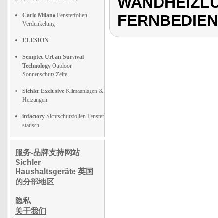
WANDHEIZLÜ
Carlo Milano
Fensterfolien
FERNBEDIE
Verdunkelung
ELESION
Semptec Urban Survival
Technology
Outdoor
Sonnenschutz Zelte
Sichler Exclusive
Klimaanlagen &
Heizungen
infactory
Sichtschutzfolien Fenster
statisch
服务-品牌支持网站
Sichler
Haushaltsgeräte 英国
的分部地区
隐私
关于我们