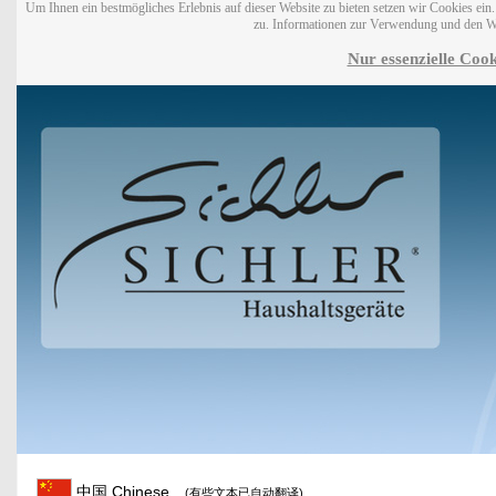
Um Ihnen ein bestmögliches Erlebnis auf dieser Website zu bieten setzen wir Cookies ei
zu. Informationen zur Verwendung und den W
Nur essenzielle Cook
中国 Chinese
(有些文本已自动翻译)