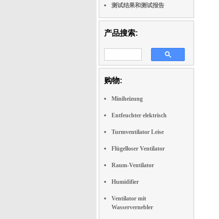
测试结果和测试报告
产品搜索:
购物:
Miniheizung
Entfeuchter elektrisch
Turmventilator Leise
Flügelloser Ventilator
Raum-Ventilator
Humidifier
Ventilator mit
Wasservernebler