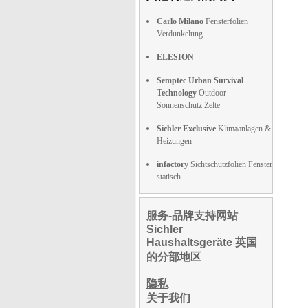
Carlo Milano
Fensterfolien
Verdunkelung
ELESION
Semptec Urban Survival
Technology
Outdoor
Sonnenschutz Zelte
Sichler Exclusive
Klimaanlagen &
Heizungen
infactory
Sichtschutzfolien Fenster
statisch
服务-品牌支持网站
Sichler
Haushaltsgeräte 英国
的分部地区
隐私
关于我们