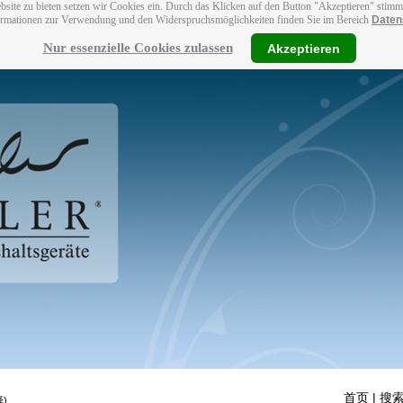
bsite zu bieten setzen wir Cookies ein. Durch das Klicken auf den Button "Akzeptieren" stim
ormationen zur Verwendung und den Widerspruchsmöglichkeiten finden Sie im Bereich
Daten
Nur essenzielle Cookies zulassen
Akzeptieren
首页
| 搜索
)