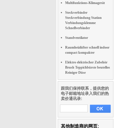
Multifunktions-Klimagerät
Steckverbinder
Steckverbindung Station
Verbindungsklemme
Schnellverbinder
Standventilator
Raumheizlüfter schnell indoor
compact kompakter
Elektro elektrischer Zubehör
Brush Teppichbürste beutellos
Reiniger Düse
跟我们保持联系，提供您的
电子邮箱地址录入我们的热
卖价通讯录:
其他制造商的网页: