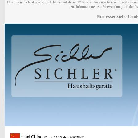
Um Ihnen ein bestmögliches Erlebnis auf dieser Website zu bieten setzen wir Cookies ei
zu. Informationen zur Verwendung und den W
Nur essenzielle Cook
中国 Chinese
(有些文本已自动翻译)