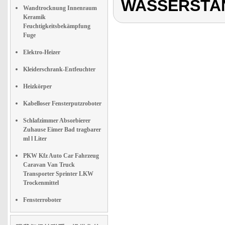
WASSERSTA
Wandtrocknung Innenraum
Keramik
Feuchtigkeitsbekämpfung
Fuge
Elektro-Heizer
Kleiderschrank-Entfeuchter
Heizkörper
Kabelloser Fensterputzroboter
Schlafzimmer Absorbierer
Zuhause Eimer Bad tragbarer
ml l Liter
PKW Kfz Auto Car Fahrzeug
Caravan Van Truck
Transporter Sprinter LKW
Trockenmittel
Fensterroboter