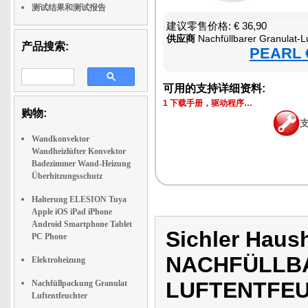
测试结果和测试报告
建议零售价格: € 36,90
供应商
Nachfüllbarer Granulat-Luftentfeuchter
产品搜索:
PEARL €
可用的支持详细资料:
1 下载手册，驱动程序…
购物:
Wandkonvektor
Wandheizlüfter Konvektor
Badezimmer Wand-Heizung
Überhitzungsschutz
Halterung ELESION Tuya
Apple iOS iPad iPhone
Android Smartphone Tablet
Sichler Haus
PC Phone
NACHFÜLLB
Elektroheizung
LUFTENTFEU
Nachfüllpackung Granulat
Luftentfeuchter