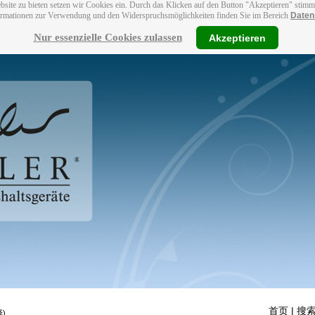
bsite zu bieten setzen wir Cookies ein. Durch das Klicken auf den Button "Akzeptieren" stim
ormationen zur Verwendung und den Widerspruchsmöglichkeiten finden Sie im Bereich
Daten
Nur essenzielle Cookies zulassen
Akzeptieren
首页
| 搜索
)