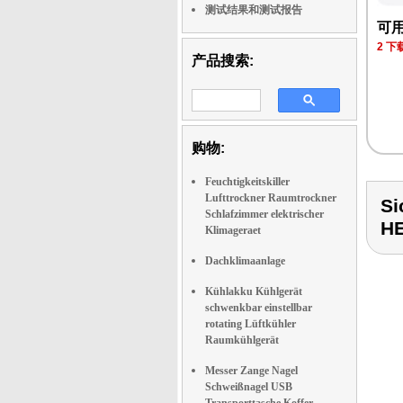
测试结果和测试报告
可
2 
产品搜索:
购物:
Feuchtigkeitskiller
Lufttrockner Raumtrockner
Si
Schlafzimmer elektrischer
H
Klimageraet
Dachklimaanlage
Kühlakku Kühlgerät
schwenkbar einstellbar
rotating Lüftkühler
Raumkühlgerät
Messer Zange Nagel
Schweißnagel USB