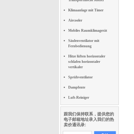
Transporttasche Koffer
Klimaanlage mit Timer
Aircooler
Mobiles Raumklimagerät
Säulenventilator mit
Fernbedienung
Hitze lüften horizontaler
schlafen horizontaler
vertikaler
Sprühventilator
Dampfente
Luft-Reiniger
跟我们保持联系，提供您的
电子邮箱地址录入我们的热
卖价通讯录: