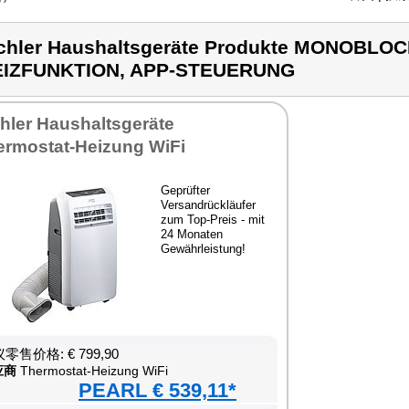
chler Haushaltsgeräte Produkte MONOBL
EIZFUNKTION, APP-STEUERUNG
hler Haushaltsgeräte
ermostat-Heizung WiFi
Geprüfter
Versandrückläufer
zum Top-Preis - mit
24 Monaten
Gewährleistung!
零售价格: € 799,90
应商
Thermostat-Heizung WiFi
PEARL € 539,11*