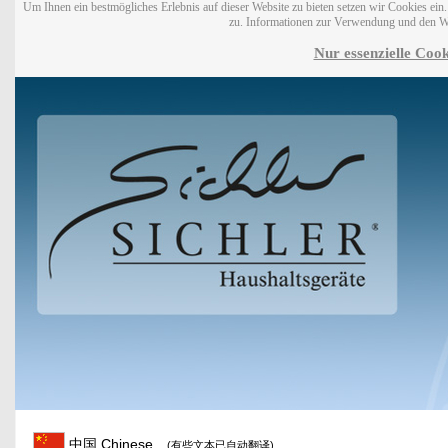
Um Ihnen ein bestmögliches Erlebnis auf dieser Website zu bieten setzen wir Cookies ei
zu. Informationen zur Verwendung und den W
Nur essenzielle Cook
中国 Chinese
(有些文本已自动翻译)