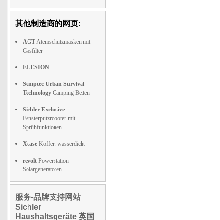
其他制造商的网页:
AGT
Atemschutzmasken mit
Gasfilter
ELESION
Semptec Urban Survival
Technology
Camping Betten
Sichler Exclusive
Fensterputzroboter mit
Sprühfunktionen
Xcase
Koffer, wasserdicht
revolt
Powerstation
Solargeneratoren
服务-品牌支持网站
Sichler
Haushaltsgeräte 英国