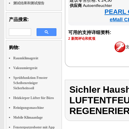
建议零售价格: € 24,90
测试结果和测试报告
供应商
Autoentfeuchter
PEARL €
eMall C
产品搜索:
可用的支持详细资料:
2 新闻评论和奖项
购物:
Raumklimagerät
Vakuumiergerät
Sprühfunktion Fenster
Scheibenreiniger
Sichler Haus
Sicherheitsseil
LUFTENTFEU
Heizkörper Lüfter für Büro
Reinigungsmaschine
REGENERIE
Mobile Klimaanlage
Fensterputzroboter mit App