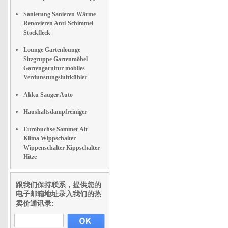
Sanierung Sanieren Wärme
Renovieren Anti-Schimmel
Stockfleck
Lounge Gartenlounge
Sitzgruppe Gartenmöbel
Gartengarnitur mobiles
Verdunstungsluftkühler
Akku Sauger Auto
Haushaltsdampfreiniger
Eurobuchse Sommer Air
Klima Wippschalter
Wippenschalter Kippschalter
Hitze
跟我们保持联系，提供您的
电子邮箱地址录入我们的热
卖价通讯录: