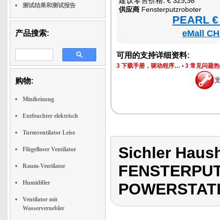
建议零售价格: € 329,98
测试结果和测试报告
供应商
Fensterputzroboter
PEARL € 
eMall CH
产品搜索:
可用的支持详细资料:
3 下载手册，驱动程序…
•
3 常见问题
购物:
Miniheizung
Entfeuchter elektrisch
Turmventilator Leise
Sichler Haus
Flügelloser Ventilator
FENSTERPUT
Raum-Ventilator
Humidifier
POWERSTATI
Ventilator mit
Wasservernebler