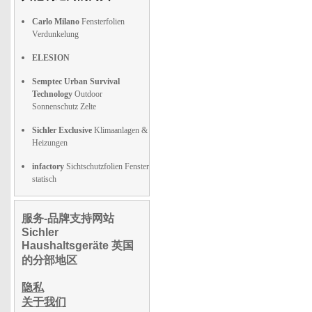
Carlo Milano
Fensterfolien
Verdunkelung
ELESION
Semptec Urban Survival
Technology
Outdoor
Sonnenschutz Zelte
Sichler Exclusive
Klimaanlagen &
Heizungen
infactory
Sichtschutzfolien Fenster
statisch
服务-品牌支持网站
Sichler
Haushaltsgeräte 英国
的分部地区
隐私
关于我们