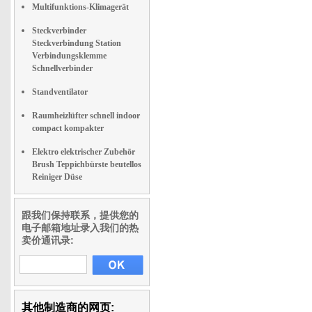
Multifunktions-Klimagerät
Steckverbinder
Steckverbindung Station
Verbindungsklemme
Schnellverbinder
Standventilator
Raumheizlüfter schnell indoor
compact kompakter
Elektro elektrischer Zubehör
Brush Teppichbürste beutellos
Reiniger Düse
跟我们保持联系，提供您的
电子邮箱地址录入我们的热
卖价通讯录:
其他制造商的网页: