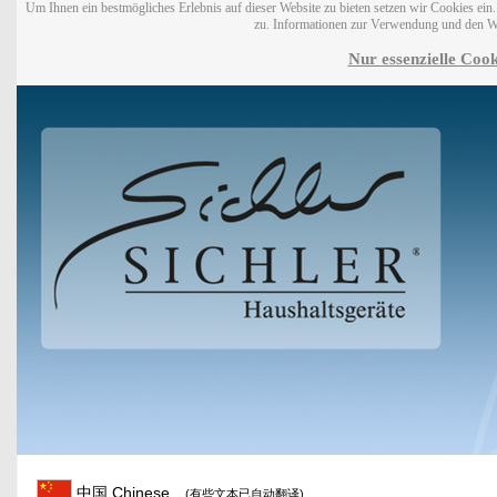
Um Ihnen ein bestmögliches Erlebnis auf dieser Website zu bieten setzen wir Cookies ei
zu. Informationen zur Verwendung und den W
Nur essenzielle Cook
中国 Chinese
(有些文本已自动翻译)