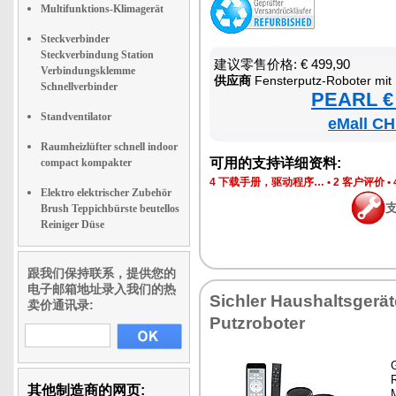
Multifunktions-Klimagerät
Steckverbinder
Steckverbindung Station
建议零售价格: € 499,90
Verbindungsklemme
供应商
Fensterputz-Roboter mit 
Schnellverbinder
PEARL € 
Standventilator
eMall CH
Raumheizlüfter schnell indoor
可用的支持详细资料:
compact kompakter
4 下载手册，驱动程序…
•
2 客户评价
•
Elektro elektrischer Zubehör
Brush Teppichbürste beutellos
Reiniger Düse
跟我们保持联系，提供您的
电子邮箱地址录入我们的热
Sichler Haushaltsgerät
卖价通讯录:
Putzroboter
G
其他制造商的网页: