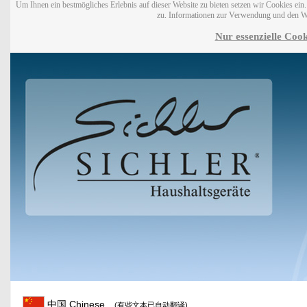
Um Ihnen ein bestmögliches Erlebnis auf dieser Website zu bieten setzen wir Cookies ei
zu. Informationen zur Verwendung und den W
Nur essenzielle Cook
中国 Chinese
(有些文本已自动翻译)