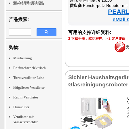
建议零售价格: € 16,90
测试结果和测试报告
供应商
Fensterputz-Roboter mit 
PEARL 
eMall 
产品搜索:
可用的支持详细资料:
2 下载手册，驱动程序…
•
2 客户评价
购物:
Miniheizung
Entfeuchter elektrisch
Sichler Haushaltsgerät
Turmventilator Leise
Glasreinigungsroboter
Flügelloser Ventilator
Raum-Ventilator
G
Humidifier
z
Ventilator mit
Wasservernebler