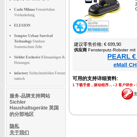
Carlo Milano
Fensterfolien
Verdunkelung
ELESION
Semptec Urban Survival
Technology
Outdoor
建议零售价格: € 699,90
Sonnenschutz Zelte
供应商
Fensterputz-Roboter mit 
PEARL € 
Sichler Exclusive
Klimaanlagen &
Heizungen
eMall CH
infactory
Sichtschutzfolien Fenster
可用的支持详细资料:
statisch
1 下载手册，驱动程序…
•
2 客户评价
•
服务-品牌支持网站
Sichler
Haushaltsgeräte 英国
的分部地区
隐私
关于我们