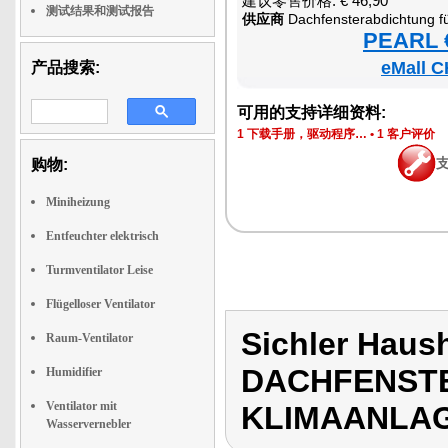
建议零售价格: € 46,90
测试结果和测试报告
供应商
Dachfensterabdichtung für m
PEARL €
eMall C
产品搜索:
可用的支持详细资料:
1 下载手册，驱动程序…
•
1 客户评价
购物:
Miniheizung
Entfeuchter elektrisch
Turmventilator Leise
Flügelloser Ventilator
Sichler Haus
Raum-Ventilator
DACHFENST
Humidifier
Ventilator mit
KLIMAANLA
Wasservernebler