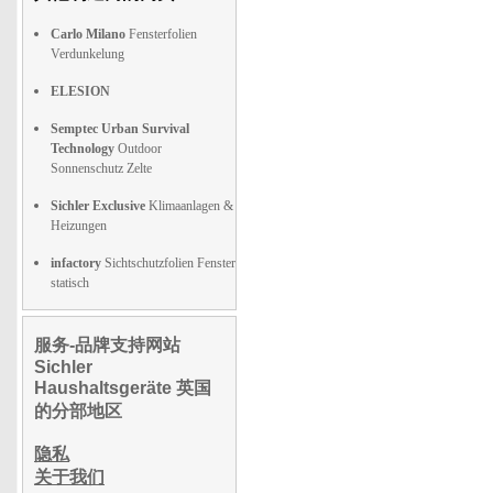
Carlo Milano
Fensterfolien
Verdunkelung
ELESION
Semptec Urban Survival
Technology
Outdoor
Sonnenschutz Zelte
Sichler Exclusive
Klimaanlagen &
Heizungen
infactory
Sichtschutzfolien Fenster
statisch
服务-品牌支持网站
Sichler
Haushaltsgeräte 英国
的分部地区
隐私
关于我们