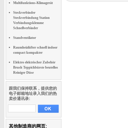
Multifunktions-Klimagerät
Steckverbinder
Steckverbindung Station
Verbindungsklemme
Schnellverbinder
Standventilator
Raumheizlüfter schnell indoor
compact kompakter
Elektro elektrischer Zubehör
Brush Teppichbürste beutellos
Reiniger Düse
跟我们保持联系，提供您的
电子邮箱地址录入我们的热
卖价通讯录:
其他制造商的网页: