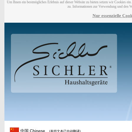
Um Ihnen ein bestmögliches Erlebnis auf dieser Website zu bieten setzen wir Cookies ei
zu. Informationen zur Verwendung und den W
Nur essenzielle Cook
中国 Chinese
(有些文本已自动翻译)