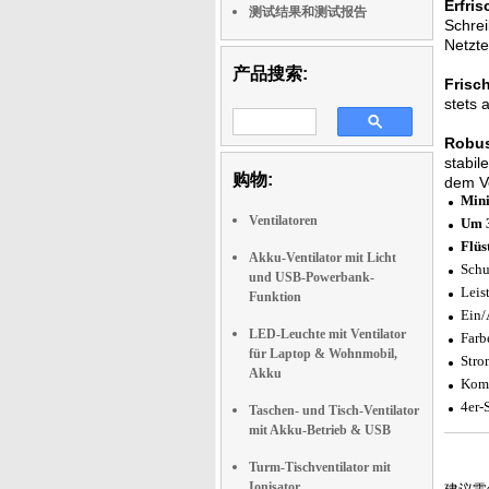
Erfri
测试结果和测试报告
Schrei
Netzte
产品搜索:
Frisc
stets 
Robust
stabil
购物:
dem Ve
Mini
Ventilatoren
Um 3
Flüs
Akku-Ventilator mit Licht
Schu
und USB-Powerbank-
Leis
Funktion
Ein/
LED-Leuchte mit Ventilator
Farb
für Laptop & Wohnmobil,
Stro
Akku
Komp
4er-
Taschen- und Tisch-Ventilator
mit Akku-Betrieb & USB
Turm-Tischventilator mit
Ionisator