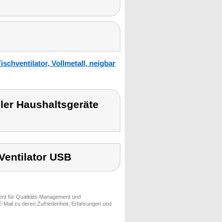
chventilator, Vollmetall, neigbar
r Haushaltsgeräte
 Ventilator USB
ment für Qualitäts-Management und
-Mail zu deren Zufriedenheit, Erfahrungen und