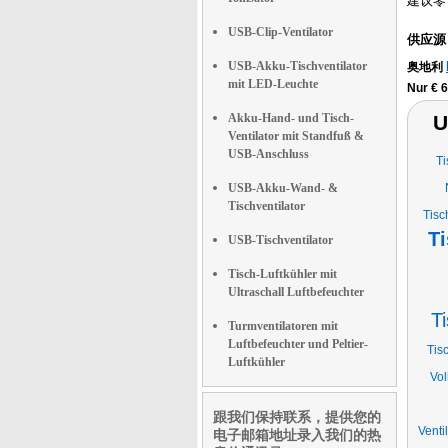
建议零
USB-Clip-Ventilator
供应源
USB-Akku-Tischventilator
奥地利
mit LED-Leuchte
Nur € 6
Akku-Hand- und Tisch-
U
Ventilator mit Standfuß &
USB-Anschluss
Ti
USB-Akku-Wand- &
Tischventilator
Tisc
Ti
USB-Tischventilator
Tisch-Luftkühler mit
Ultraschall Luftbefeuchter
T
Turmventilatoren mit
Luftbefeuchter und Peltier-
Tis
Luftkühler
Vol
跟我们保持联系，提供您的
Venti
电子邮箱地址录入我们的热