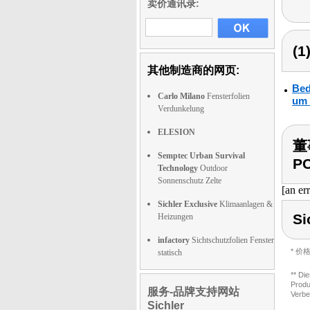
卖价通讯录:
(
其他制造商的网页:
Bed
Carlo Milano
Fensterfolien
um 
Verdunkelung
ELESION
董事
Semptec Urban Survival
PC
Technology
Outdoor
Sonnenschutz Zelte
[an er
Sichler Exclusive
Klimaanlagen &
Si
Heizungen
infactory
Sichtschutzfolien Fenster
* 
statisch
** Di
Produ
服务-品牌支持网站
Verbe
Sichler