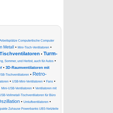
 Arbeitsplätze Computertische Computer
n Metall
•
•
Mini-Tisch-Ventilatoren
Turm-
Tischventilatoren
•
•
ing, Sommer, und Herbst, auch für Autos
r
•
3D-Raumventilatoren mit
Retro-
•
SB-Tischventilatoren
•
•
•
atoren
USB-Mini-Ventilatoren
Fans
•
•
Mini-USB-Ventilatoren
Ventilatoren mit
USB-Vollmetall-Tischventilatoren für Büro
szillation
•
•
Umluftventilatoren
pakte Zuhause Powerbanks UBS-Netzteile