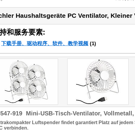
chler Haushaltsgeräte PC Ventilator, Kleiner
持和服务要素:
下载手册、驱动程序、软件、教学视频
(1)
6547-919
Mini-USB-Tisch-Ventilator, Vollmetall,
xtrakompakter Luftspender findet garantiert Platz auf jedem
PC
verbinden.