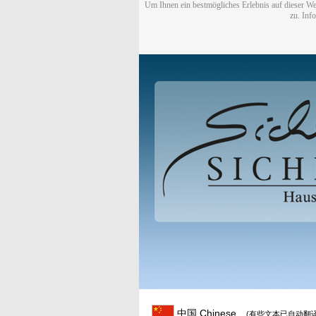
Um Ihnen ein bestmögliches Erlebnis auf dieser We
zu. Inf
中国 Chinese
(有些文本已自动翻译