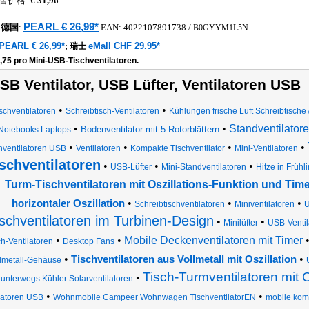
售价格:
€ 31,96
PEARL € 26,99*
德国
:
EAN:
4022107891738
/
B0GYYM1L5N
PEARL € 26,99*
eMall CHF 29.95*
;
瑞士
,75 pro Mini-USB-Tischventilatoren.
SB Ventilator, USB Lüfter, Ventilatoren USB
•
•
schventilatoren
Schreibtisch-Ventilatoren
Kühlungen frische Luft Schreibtische
•
•
Standventilatore
Bodenventilator mit 5 Rotorblättern
Notebooks Laptops
•
•
•
•
hventilatoren USB
Ventilatoren
Kompakte Tischventilator
Mini-Ventilatoren
schventilatoren
•
•
•
USB-Lüfter
Mini-Standventilatoren
Hitze in Frühl
Turm-Tischventilatoren mit Oszillations-Funktion und Time
•
•
•
horizontaler Oszillation
Schreibtischventilatoren
Miniventilatoren
U
ischventilatoren im Turbinen-Design
•
•
Minilüfter
USB-Ventil
•
•
Mobile Deckenventilatoren mit Timer
ch-Ventilatoren
Desktop Fans
•
•
Tischventilatoren aus Vollmetall mit Oszillation
lmetall-Gehäuse
Tisch-Turmventilatoren mit O
•
unterwegs Kühler Solarventilatoren
•
•
latoren USB
Wohnmobile Campeer Wohnwagen TischventilatorEN
mobile kom