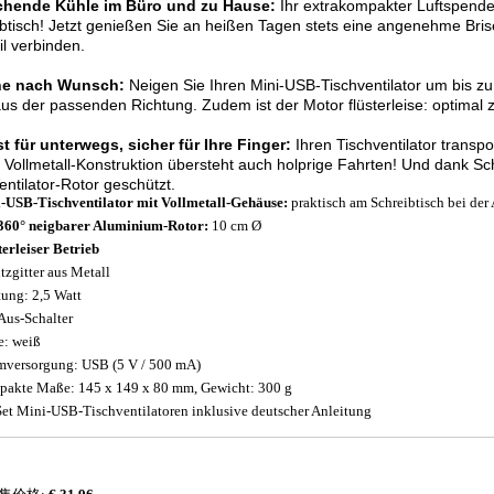
schende Kühle im Büro und zu Hause:
Ihr extrakompakter Luftspender
btisch! Jetzt genießen Sie an heißen Tagen stets eine angenehme Bri
il verbinden.
he nach Wunsch:
Neigen Sie Ihren Mini-USB-Tischventilator um bis zu
aus der passenden Richtung. Zudem ist der Motor flüsterleise: optimal
 für unterwegs, sicher für Ihre Finger:
Ihren Tischventilator transpor
e Vollmetall-Konstruktion übersteht auch holprige Fahrten! Und dank Sch
ntilator-Rotor geschützt.
-USB-Tischventilator mit Vollmetall-Gehäuse:
praktisch am Schreibtisch bei der
60° neigbarer Aluminium-Rotor:
10 cm Ø
terleiser Betrieb
tzgitter aus Metall
tung: 2,5 Watt
Aus-Schalter
e: weiß
mversorgung: USB (5 V / 500 mA)
akte Maße: 145 x 149 x 80 mm, Gewicht: 300 g
Set Mini-USB-Tischventilatoren inklusive deutscher Anleitung