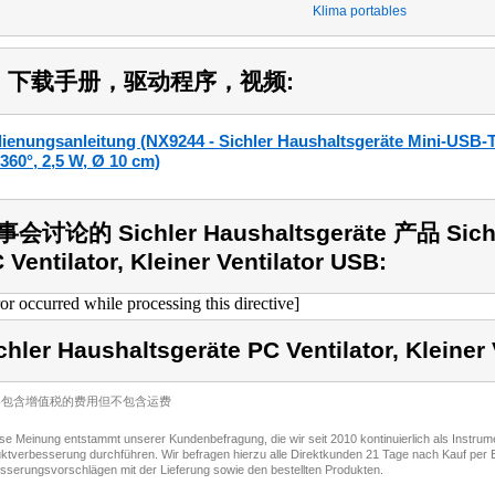
Klima portables
1) 下载手册，驱动程序，视频:
ienungsanleitung (NX9244 - Sichler Haushaltsgeräte Mini-USB-Tis
360°, 2,5 W, Ø 10 cm)
会讨论的 Sichler Haushaltsgeräte 产品 Sichle
 Ventilator, Kleiner Ventilator USB:
ror occurred while processing this directive]
chler Haushaltsgeräte PC Ventilator, Kleiner
价格包含增值税的费用但不包含运费
ese Meinung entstammt unserer Kundenbefragung, die wir seit 2010 kontinuierlich als Instru
ktverbesserung durchführen. Wir befragen hierzu alle Direktkunden 21 Tage nach Kauf per E
sserungsvorschlägen mit der Lieferung sowie den bestellten Produkten.