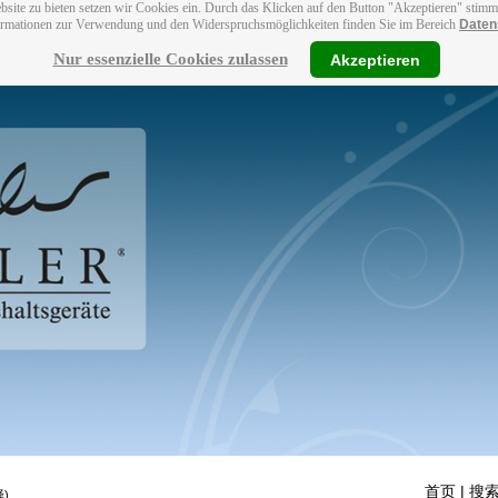
bsite zu bieten setzen wir Cookies ein. Durch das Klicken auf den Button "Akzeptieren" stim
ormationen zur Verwendung und den Widerspruchsmöglichkeiten finden Sie im Bereich
Daten
Nur essenzielle Cookies zulassen
Akzeptieren
首页
| 搜索
)