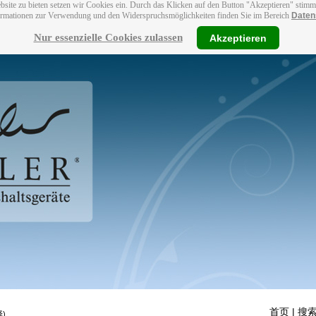
bsite zu bieten setzen wir Cookies ein. Durch das Klicken auf den Button "Akzeptieren" stim
ormationen zur Verwendung und den Widerspruchsmöglichkeiten finden Sie im Bereich
Daten
Nur essenzielle Cookies zulassen
Akzeptieren
首页
| 搜索
)