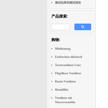
测试结果和测试报告
产品搜索:
购物:
Miniheizung
Entfeuchter elektrisch
Turmventilator Leise
Flügelloser Ventilator
Raum-Ventilator
Humidifier
Ventilator mit
Wasservernebler