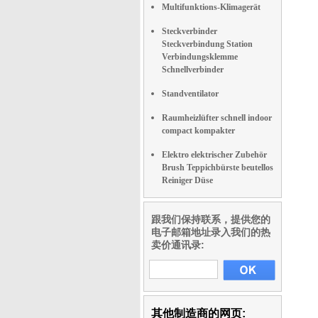
Multifunktions-Klimagerät
Steckverbinder
Steckverbindung Station
Verbindungsklemme
Schnellverbinder
Standventilator
Raumheizlüfter schnell indoor
compact kompakter
Elektro elektrischer Zubehör
Brush Teppichbürste beutellos
Reiniger Düse
跟我们保持联系，提供您的
电子邮箱地址录入我们的热
卖价通讯录:
其他制造商的网页: