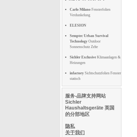
Carlo Milano
Fensterfolien
Verdunkelung
ELESION
Semptec Urban Survival
Technology
Outdoor
Sonnenschutz Zelte
Sichler Exclusive
Klimaanlagen &
Heizungen
infactory
Sichtschutzfolien Fenster
statisch
服务-品牌支持网站
Sichler
Haushaltsgeräte 英国
的分部地区
隐私
关于我们