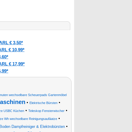
ARL € 3,50*
RL € 10,99*
,60*
RL € 17,99*
,99*
nuten wechselbare Scheuerpads Gartenmöbel
aschinen
•
•
Elektrische Bürsten
•
•
tze USBC Küchen
Teleskop Fensterwischer
•
tze Wh wechselbare Reinigungsaufäatze
•
Boden Dampfreiniger & Elektrobürsten