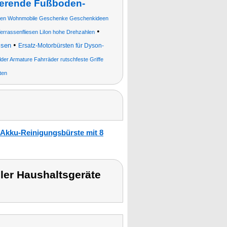
ierende Fußboden-
en Wohnmobile Geschenke Geschenkideen
•
Terrassenfliesen LiIon hohe Drehzahlen
•
isen
Ersatz-Motorbürsten für Dyson-
der Armature Fahrräder rutschfeste Griffe
ten
 Akku-Reinigungsbürste mit 8
r Haushaltsgeräte