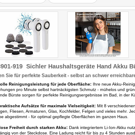
3901-919
Sichler Haushaltsgeräte Hand Akku B
n Sie für perfekte Sauberkeit - selbst an schwer erreichbar
volle Reinigungsleistung für jede Oberfläche:
Ihre neue Akku-Reinigu
ungen pro Minute selbst hartnäckigsten Schmutz - mühelos und gründl
ende Bürste sorgen für perfekte Reinigungsergebnisse im Bad, in der 
raktische Aufsätze für maximale Vielseitigkeit:
Mit 8 verschiedenen
gen, Fliesen, Armaturen, Glas, Kochfelder, Felgen und vieles mehr. Jede
e abgestimmt - für optimal gepflegte Oberflächen im ganzen Haus.
lose Freiheit durch starken Akku:
Dank integriertem Li-Ion-Akku nut
ngig von der Steckdose. Eine Ladung reicht für bis zu 4 Stunden ausd