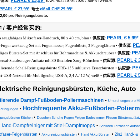
PEARL € 23,99*
德国
:
EAN:
4022107897020
/
B0FW4WF8DS
PEARL € 23,99*
eMall CHF 29.95*
;
瑞士
12,00 pro Reinigungsbürste.
 / 客户经常买的:
PEARL € 5,99*
a saugfähiges Mikrofaser-Handtuch, 80 x 40 cm, blau •
供应源
:
PE
-Fugenwerkzeug-Set mit Fugenmesser, Fugenbürste, 3 Fugenglättern •
供应源
:
PEA
iliges Bürsten-Set mit Anschluss für Bohrmaschine & Akkuschrauber •
供应源
:
PEARL € 3
ersal-Staubsauger-Aufsatz mit 30 flexiblen Saug-Röhrchen •
供应源
:
PEA
llierende Schall-Reinigungsbürste SRB-155 inklusive Ersatzbürsten •
供应源
:
PEARL € 5
rt-USB-Netzteil für Mobilgeräte, USB-A, 2,4 A / 12 W, weiß •
供应源
:
lektrische Reinigungsbürsten, Küche, Auto
tierende Dampf-Fußboden-Poliermaschinen
•
Umdrehungen pro Mi
Hochfrequente Akku-Fußboden-Polierm
•
Reinigungen
•
igungsbürsten Küchen
Duschen Schuhe Fugen Felgen Badezimmer Fliesen Bürstenaufäa
Hand-Dampfreiniger mit Stiel-Dampfmopps
•
Senioren Terrassen Aufsä
•
•
•
ofaser-Felgenbürsten
2in1 Hand- & 
Akkureinigungsbürsten
Hand Akku Bürsten