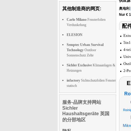
供应源
其他制造商的网页:
奥地利
Nur € 
Carlo Milano
Fensterfolien
Verdunkelung
配件
ELESION
Extr
5in1
Semptec Urban Survival
4-te
Technology
Outdoor
Sonnenschutz Zelte
Univ
Oszi
Sichler Exclusive
Klimaanlagen &
Heizungen
2-Po
infactory
Sichtschutzfolien Fenster
E
statisch
Ro
服务-品牌支持网站
Sichler
Rein
Haushaltsgeräte 英国
的分部地区
Mikr