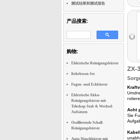
测试结果和测试报告
产品搜索:
购物:
Elektrische Reinigungsbürste
ZX-
Kehrbesen-Set
Sorge
Fugen- und Eckbürste
Kraft
Umdreh
Elektrische Akku-
rotier
Reinigungsbürste mit
Teleskop-Stab & Wechsel-
Acht p
Aufsätzen
Sie Fu
Aufgab
Oszillierende Schall-
Reinigungsbürste
Kabel
unabhä
Auto-Waschbürste mit