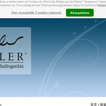
bsite zu bieten setzen wir Cookies ein. Durch das Klicken auf den Button "Akzeptieren" stim
ormationen zur Verwendung und den Widerspruchsmöglichkeiten finden Sie im Bereich
Daten
Nur essenzielle Cookies zulassen
Akzeptieren
首页
| 搜索
)