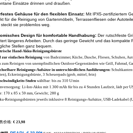
ontane Einsätze drinnen und draußen.
rfestes Gehäuse für den flexiblen Einsatz:
Mit IPX5-zertifiziertem G
ekt für die Reinigung von Gartenmöbeln, Terrassenfliesen oder Autoteil
steckt sie problemlos weg.
omisches Design für komfortable Handhabung:
Der rutschfeste Gri
htert längeres Arbeiten. Durch das geringe Gewicht und das kompakte 
liche Stellen ganz bequem.
trische Hand-Akku-Reinigungsbürste
l zur einfachen Reinigung
von Badezimmer, Küche, Dusche, Fliesen, Schuhen, Auto
 zum Reinigen von unempfindlichen Outdoor-Gegenständen wie Grill, Fahrrad, G
chselbare Reinigungs-Aufsätze in unterschiedlichen Ausführungen:
Schuhkanten-B
ten), Eckreinigungsbürste, 3 Scheuerpads (grob, mittel, fein)
schwindigkeits-Stufen
wählbar: bis zu 310 U/min
mversorgung: Li-Ion-Akku mit 1.300 mAh für bis zu 4 Stunden Laufzeit, lädt per US
: 170 x 85 x 59 mm, Gewicht; 280 g
ku-Reinigungsbürsten jeweils inklusive 8 Reinigungs-Aufsätze, USB-Ladekabel (
售价格:
€ 23,98