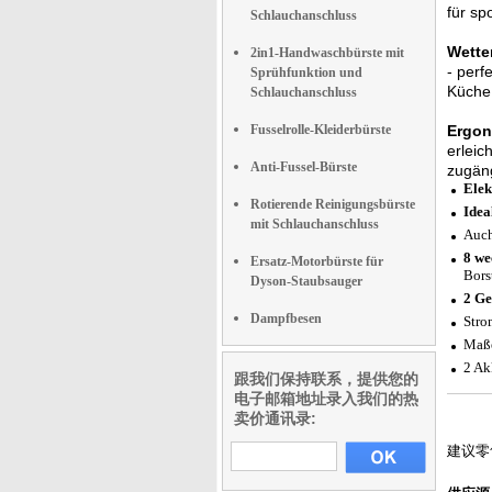
für sp
Schlauchanschluss
Wette
2in1-Handwaschbürste mit
- perf
Sprühfunktion und
Küche 
Schlauchanschluss
Fusselrolle-Kleiderbürste
Ergon
erleic
Anti-Fussel-Bürste
zugäng
Elek
Rotierende Reinigungsbürste
Idea
mit Schlauchanschluss
Auch
8 we
Ersatz-Motorbürste für
Bors
Dyson-Staubsauger
2 Ge
Dampfbesen
Stro
Maße
2 Ak
跟我们保持联系，提供您的
电子邮箱地址录入我们的热
卖价通讯录:
建议零