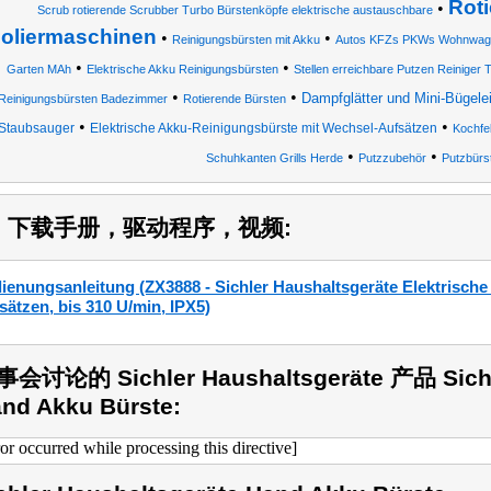
Rot
•
Scrub rotierende Scrubber Turbo Bürstenköpfe elektrische austauschbare
oliermaschinen
•
•
Reinigungsbürsten mit Akku
Autos KFZs PKWs Wohnwag
•
•
Garten MAh
Elektrische Akku Reinigungsbürsten
Stellen erreichbare Putzen Reiniger 
•
•
Dampfglätter und Mini-Bügele
Reinigungsbürsten Badezimmer
Rotierende Bürsten
•
•
Staubsauger
Elektrische Akku-Reinigungsbürste mit Wechsel-Aufsätzen
Kochfel
•
•
Schuhkanten Grills Herde
Putzzubehör
Putzbürs
1) 下载手册，驱动程序，视频:
ienungsanleitung (ZX3888 - Sichler Haushaltsgeräte Elektrische
sätzen, bis 310 U/min, IPX5)
会讨论的 Sichler Haushaltsgeräte 产品 Sichle
nd Akku Bürste:
ror occurred while processing this directive]