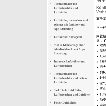
动单
Turmventilator mit
Kühlt
Luftbefeuchter und
Verb
Luftkühler
离子
Luftkühler, -befeuchter und -
reiniger mit Ionisator und
不一
App-Steuerung
内置
Luftkühler-Klimagerät
病， 
Mobile Klimaanlage ohne
锂离
Abluftschlauch, mit App-
新鲜
Steuerung
过滤
3种
Industrie-Luftkühler und
Luftbefeuchter
强大
扫风
Turmventilator mit
计时
Luftbefeuchter und Peltier-
Luftkühler
空气
雾化
3in1-Tisch-Luftkühler, -
低能
Luftbefeuchter und Luftfilter
功率
Peltier-Luftkühler,
电源