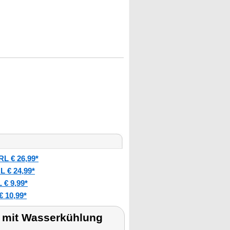
L € 26,99*
 € 24,99*
€ 9,99*
 10,99*
n mit Wasserkühlung