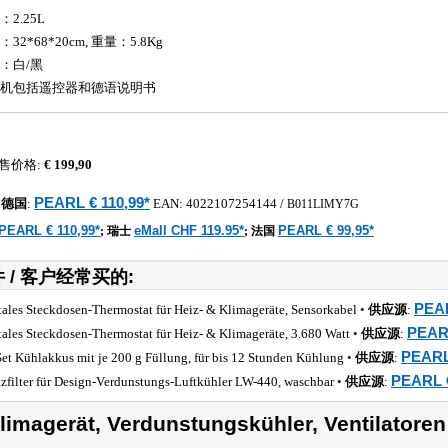
：2.25L
32*68*20cm, 重量：5.8Kg
：白/黑
机包括遥控器和德语说明书
售价格:
€ 199,90
PEARL € 110,99*
德国
:
EAN:
4022107254144
/
B011LIMY7G
PEARL € 110,99*
eMall CHF 119.95*
PEARL € 99,95*
;
瑞士
;
法国
 / 客户经常买的:
PEAR
tales Steckdosen-Thermostat für Heiz- & Klimageräte, Sensorkabel •
供应源
:
PEARL
tales Steckdosen-Thermostat für Heiz- & Klimageräte, 3.680 Watt •
供应源
:
PEARL 
Set Kühlakkus mit je 200 g Füllung, für bis 12 Stunden Kühlung •
供应源
:
PEARL €
tzfilter für Design-Verdunstungs-Luftkühler LW-440, waschbar •
供应源
:
limagerät, Verdunstungskühler, Ventilatore