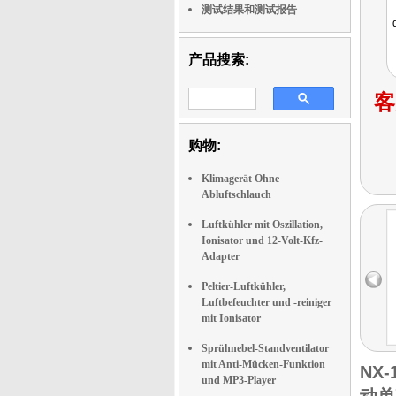
测试结果和测试报告
产品搜索:
客
购物:
Klimagerät Ohne
Abluftschlauch
Luftkühler mit Oszillation,
Ionisator und 12-Volt-Kfz-
Adapter
Peltier-Luftkühler,
Luftbefeuchter und -reiniger
mit Ionisator
Sprühnebel-Standventilator
mit Anti-Mücken-Funktion
NX-
und MP3-Player