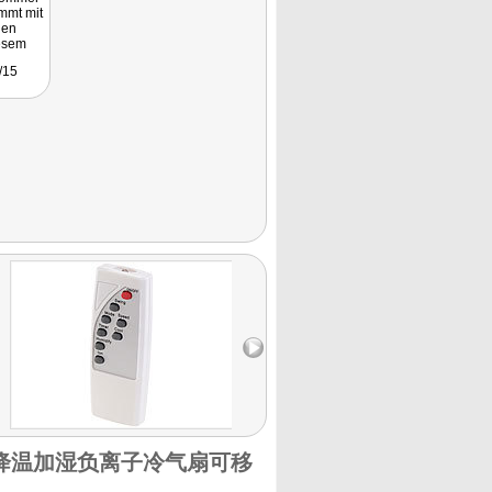
ommt mit
nen
iesem
mlos
8/15
n ..."
空调扇降温加湿负离子冷气扇可移