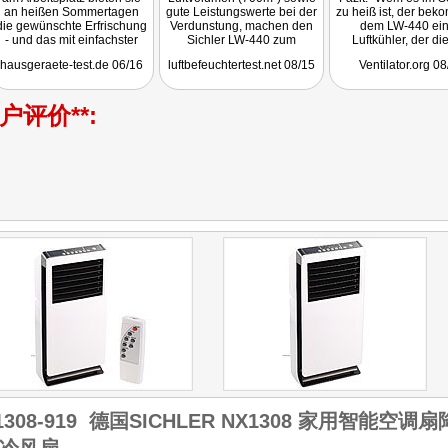
an heißen Sommertagen
gute Leistungswerte bei der
zu heiß ist, der bek
die gewünschte Erfrischung
Verdunstung, machen den
dem LW-440 ei
- und das mit einfachster
Sichler LW-440 zum
Luftkühler, der d
Bedienung, niedrigen
stromsparenden
Umstand proble
hausgeraete-test.de 06/16
luftbefeuchtertest.net 08/15
Ventilator.org 0
Kosten und geringem
Kombigerät, welches die
entgegen treten kan
Installationsaufwand."
Raumluft nicht nur abkühlt,
sondern auch aktiv
户评价**:
befeuchtet und reinigt ..."
1308-919
德国SICHLER NX1308 家用智能