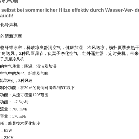
冷风扇
 selbst bei sommerlicher Hitze
effektiv durch Wasser-Ver- 
rauch!
雾化冷风机
样的清新凉爽
植物纤维冰帘，释放凉爽舒润空气，健康加湿，冷风送凉，横扫夏季炎热
广角送风，3种风量调节，负离子净化空气，红外遥控器，定时关机，带
子房屋冷风机
的空气质量：降温、清洁及加湿
空气中的灰尘、纤维及气味
降温级别，3种风速
制冷功能：在20㎡的房间可降温到5℃以下
功能：风流可覆盖120°范围
功能：1-7.5小时
流量：700 m³/h
容量：170ml/h
耗：蜂巢技术雾化制冷
：65W
：230V