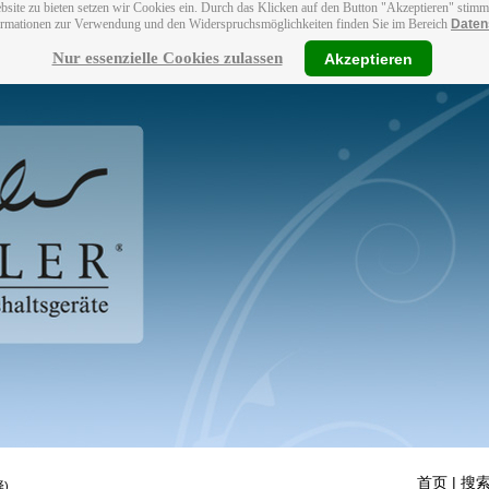
bsite zu bieten setzen wir Cookies ein. Durch das Klicken auf den Button "Akzeptieren" stim
ormationen zur Verwendung und den Widerspruchsmöglichkeiten finden Sie im Bereich
Daten
Nur essenzielle Cookies zulassen
Akzeptieren
首页
| 搜索
)