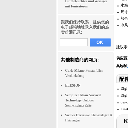
Luftbefeuchter und -reiniger
水箱
mit Ionisatoren
尺寸：
颜色
跟我们保持联系，提供您的
冷风
电子邮箱地址录入我们的热
卖价通讯录:
建议零
供应源
其他制造商的网页:
奥地利
Carlo Milano
Fensterfolien
Verdunkelung
配件
ELESION
Digi
Semptec Urban Survival
Digi
Technology
Outdoor
6er-
Sonnenschutz Zelte
Ersa
Sichler Exclusive
Klimaanlagen &
K
Heizungen