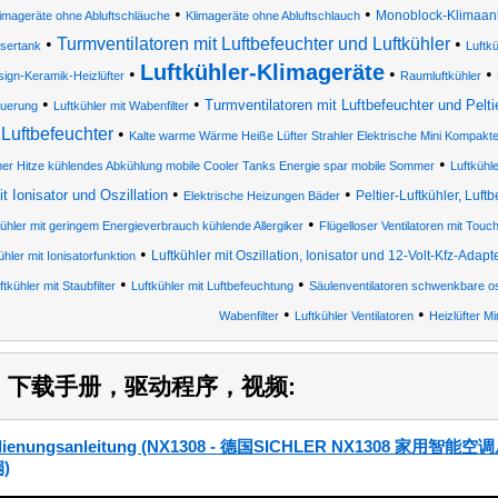
•
•
Monoblock-Klimaanl
imageräte ohne Abluftschläuche
Klimageräte ohne Abluftschlauch
•
Turmventilatoren mit Luftbefeuchter und Luftkühler
•
sertank
Luftkü
Luftkühler-Klimageräte
•
•
•
ign-Keramik-Heizlüfter
Raumluftkühler
•
•
Turmventilatoren mit Luftbefeuchter und Peltie
euerung
Luftkühler mit Wabenfilter
Luftbefeuchter
•
Kalte warme Wärme Heiße Lüfter Strahler Elektrische Mini Kompakte
•
r Hitze kühlendes Abkühlung mobile Cooler Tanks Energie spar mobile Sommer
Luftkühl
•
•
t Ionisator und Oszillation
Peltier-Luftkühler, Luft
Elektrische Heizungen Bäder
•
kühler mit geringem Energieverbrauch kühlende Allergiker
Flügelloser Ventilatoren mit Tou
•
Luftkühler mit Oszillation, Ionisator und 12-Volt-Kfz-Adapt
ühler mit Ionisatorfunktion
•
•
ftkühler mit Staubfilter
Luftkühler mit Luftbefeuchtung
Säulenventilatoren schwenkbare osz
•
•
Wabenfilter
Luftkühler Ventilatoren
Heizlüfter Mi
4) 下载手册，驱动程序，视频:
dienungsanleitung (NX1308 - 德国SICHLER NX1308
)