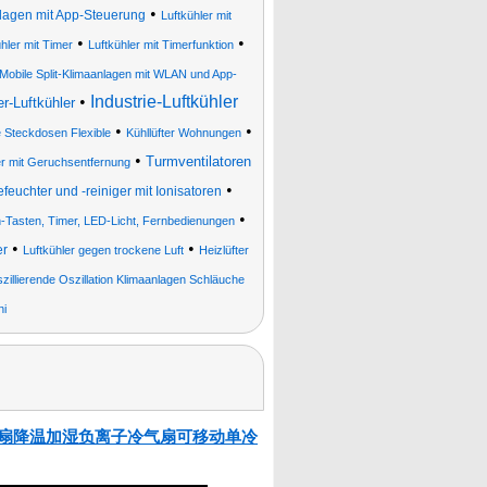
•
agen mit App-Steuerung
Luftkühler mit
•
•
hler mit Timer
Luftkühler mit Timerfunktion
Mobile Split-Klimaanlagen mit WLAN und App-
•
Industrie-Luftkühler
r-Luftkühler
•
•
 Steckdosen Flexible
Kühllüfter Wohnungen
•
Turmventilatoren
er mit Geruchsentfernung
•
befeuchter und -reiniger mit Ionisatoren
•
ch-Tasten, Timer, LED-Licht, Fernbedienungen
•
•
er
Luftkühler gegen trockene Luft
Heizlüfter
illierende Oszillation Klimaanlagen Schläuche
ni
 家用智能空调扇降温加湿负离子冷气扇可移动单冷