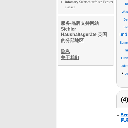
infactory
Sichtschutzfolien Fenster
Kl
statisch
Was
Des
服务-品牌支持网站
St
Sichler
Haushaltsgeräte 英国
und 
的分部地区
Somme
mi
隐私
关于我们
Luft
Luftk
•
Lu
(
Be
风扇