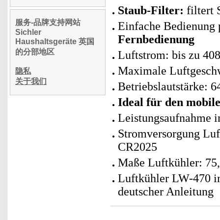
Staub-Filter:
filtert
服务-品牌支持网站
Einfache Bedienung
Sichler
Fernbedienung
Haushaltsgeräte 英国
的分部地区
Luftstrom: bis zu 40
Maximale Luftgeschw
隐私
关于我们
Betriebslautstärke: 6
Ideal für den mobile
Leistungsaufnahme im
Stromversorgung Luft
CR2025
Maße Luftkühler: 75,
Luftkühler LW-470 i
deutscher Anleitung