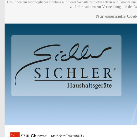
Um Ihnen ein bestmögliches Erlebnis auf dieser Website zu bieten setzen wir Cookies ei
zu. Informationen zur Verwendung und den W
Nur essenzielle Cook
中国 Chinese
(有些文本已自动翻译)