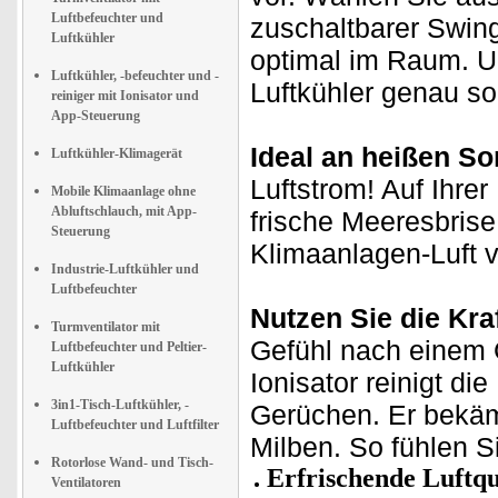
Luftbefeuchter und
zuschaltbarer Swing-
Luftkühler
optimal im Raum. Un
Luftkühler, -befeuchter und -
Luftkühler genau so
reiniger mit Ionisator und
App-Steuerung
Ideal an heißen S
Luftkühler-Klimagerät
Luftstrom! Auf Ihrer
Mobile Klimaanlage ohne
Abluftschlauch, mit App-
frische Meeresbrise
Steuerung
Klimaanlagen-Luft v
Industrie-Luftkühler und
Luftbefeuchter
Nutzen Sie die Kraf
Turmventilator mit
Gefühl nach einem 
Luftbefeuchter und Peltier-
Luftkühler
Ionisator reinigt 
3in1-Tisch-Luftkühler, -
Gerüchen. Er bekäm
Luftbefeuchter und Luftfilter
Milben. So fühlen Si
Rotorlose Wand- und Tisch-
Erfrischende Luftqu
Ventilatoren