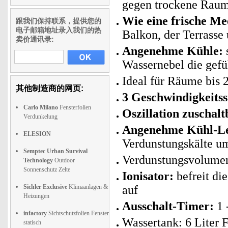
gegen trockene Raum
Wie eine frische Me
跟我们保持联系，提供您的
电子邮箱地址录入我们的热
Balkon, der Terrasse 
卖价通讯录:
Angenehme Kühle:
Wassernebel die gefü
Ideal für Räume bis 
其他制造商的网页:
3 Geschwindigkeits
Carlo Milano
Fensterfolien
Oszillation zuschalt
Verdunkelung
Angenehme Kühl-Le
ELESION
Verdunstungskälte um
Semptec Urban Survival
Verdunstungsvolumen:
Technology
Outdoor
Sonnenschutz Zelte
Ionisator:
befreit di
Sichler Exclusive
Klimaanlagen &
auf
Heizungen
Ausschalt-Timer:
1 
infactory
Sichtschutzfolien Fenster
Wassertank: 6 Liter
statisch