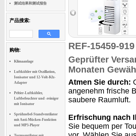
测试结果和测试报告
产品搜索:
REF-15459-91
购物:
Geprüfter Versa
Klimaanlage
Monaten Gewähr
Luftkühler mit Oszillation,
Ionisator und 12-Volt-Kfz-
Atmen Sie durch:
G
Adapter
angenehm frische Br
Peltier-Luftkühler,
saubere Raumluft.
Luftbefeuchter und -reiniger
mit Ionisator
Sprühnebel-Standventilator
Erfrischung nach 
mit Anti-Mücken-Funktion
Sie bequem per Tou
und MP3-Player
vor. Wählen Sie aus
Turmventilator mit