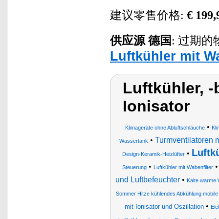
建议零售价格:
€ 199,
供应源
德国
: 过期的物品.
Luftkühler mit W
Luftkühler, -
Ionisator
•
Klimageräte ohne Abluftschläuche
Kli
•
Turmventilatoren m
Wassertank
Luftk
•
Design-Keramik-Heizlüfter
•
Steuerung
Luftkühler mit Wabenfilter
und Luftbefeuchter
•
Kalte warme 
Sommer Hitze kühlendes Abkühlung mobile
•
mit Ionisator und Oszillation
Ele