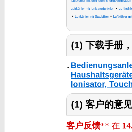
Luftkühler mit geringem Energieverbrauch 
•
Luftkühl
Luftkühler mit Ionisatorfunktion
•
•
Luftkühler mit Staubfilter
Luftkühler mi
(1) 下载手
Bedienungsanlei
Haushaltsgeräte
Ionisator, Touch
(1) 客户的意
客户反馈
** 在
14