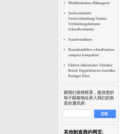
Multifunktions-Klimagerät
Steckverbinder
Steckverbindung Station
Verbindungsklemme
Schnellverbinder
Standventilator
Raumheizlüfter schnell indoor
compact kompakter
Elektro elektrischer Zubehör
Brush Teppichbürste beutellos
Reiniger Düse
跟我们保持联系，提供您的
电子邮箱地址录入我们的热
卖价通讯录:
其他制造商的网页: