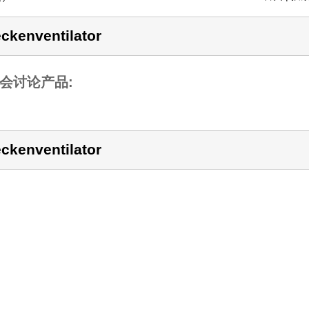
ckenventilator
会讨论产品:
ckenventilator