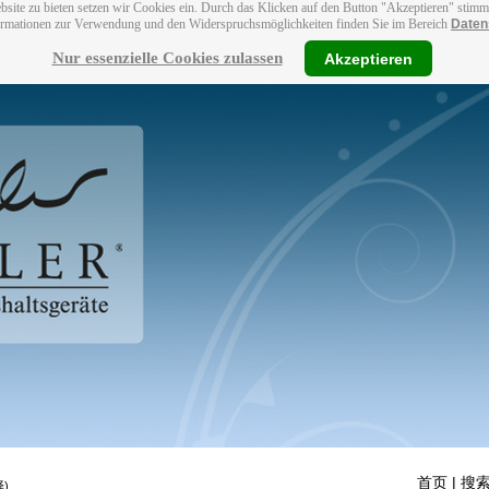
bsite zu bieten setzen wir Cookies ein. Durch das Klicken auf den Button "Akzeptieren" stim
ormationen zur Verwendung und den Widerspruchsmöglichkeiten finden Sie im Bereich
Daten
Nur essenzielle Cookies zulassen
Akzeptieren
首页
| 搜索
)