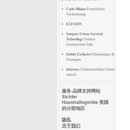
Carlo Milano
Fensterfolien
Verdunkelung
ELESION
Semptec Urban Survival
Technology
Outdoor
Sonnenschutz Zelte
Sichler Exclusive
Klimaanlagen &
Heizungen
infactory
Sichtschutzfolien Fenster
statisch
服务-品牌支持网站
Sichler
Haushaltsgeräte 英国
的分部地区
隐私
关于我们