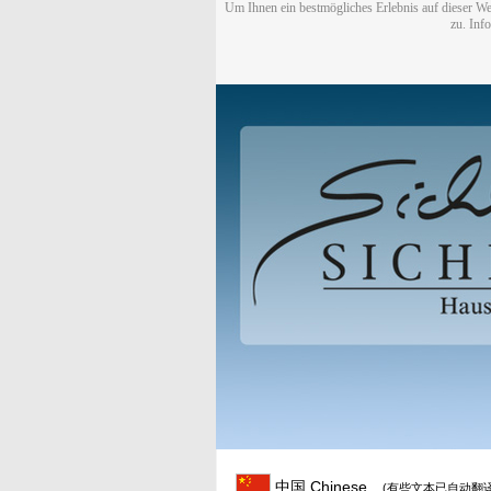
Um Ihnen ein bestmögliches Erlebnis auf dieser We
zu. Inf
中国 Chinese
(有些文本已自动翻译