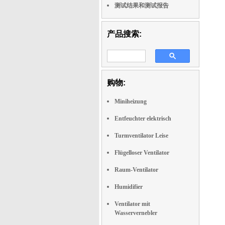
测试结果和测试报告
产品搜索:
购物:
Miniheizung
Entfeuchter elektrisch
Turmventilator Leise
Flügelloser Ventilator
Raum-Ventilator
Humidifier
Ventilator mit
Wasservernebler