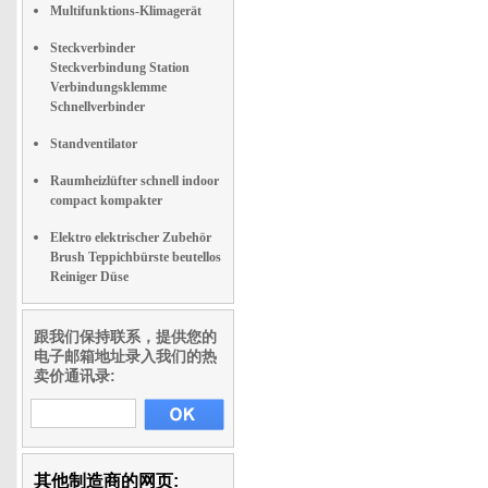
Multifunktions-Klimagerät
Steckverbinder
Steckverbindung Station
Verbindungsklemme
Schnellverbinder
Standventilator
Raumheizlüfter schnell indoor
compact kompakter
Elektro elektrischer Zubehör
Brush Teppichbürste beutellos
Reiniger Düse
跟我们保持联系，提供您的
电子邮箱地址录入我们的热
卖价通讯录:
其他制造商的网页: