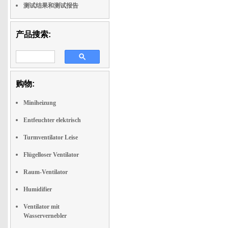
测试结果和测试报告
产品搜索:
购物:
Miniheizung
Entfeuchter elektrisch
Turmventilator Leise
Flügelloser Ventilator
Raum-Ventilator
Humidifier
Ventilator mit
Wasservernebler