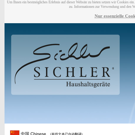
Um Ihnen ein bestmögliches Erlebnis auf dieser Website zu bieten setzen wir Cookies ei
zu. Informationen zur Verwendung und den W
Nur essenzielle Cook
中国 Chinese
(有些文本已自动翻译)