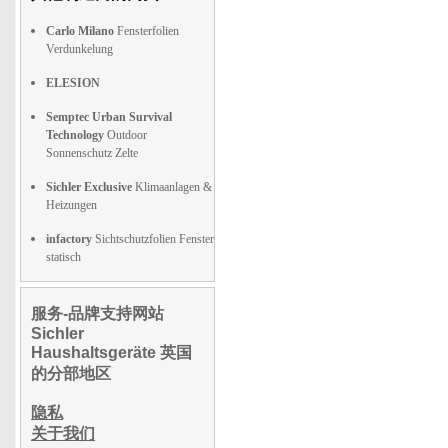
Carlo Milano
Fensterfolien
Verdunkelung
ELESION
Semptec Urban Survival
Technology
Outdoor
Sonnenschutz Zelte
Sichler Exclusive
Klimaanlagen &
Heizungen
infactory
Sichtschutzfolien Fenster
statisch
服务-品牌支持网站
Sichler
Haushaltsgeräte 英国
的分部地区
隐私
关于我们